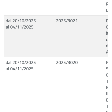
Pe
Di
dal 20/10/2025
2025/3021
R.G
al 04/11/2025
Car
(C.
cor
del
AG
dal 20/10/2025
2025/3020
R.G
al 04/11/2025
SE
CI
TU
ES
IN
ES
TR