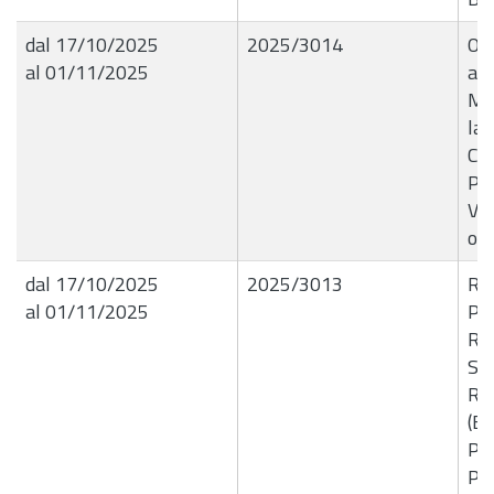
dal 17/10/2025
2025/3014
Or
al 01/11/2025
ave
Ma
la 
Cir
Par
Vil
ott
dal 17/10/2025
2025/3013
R.G
al 01/11/2025
PR
RE
SI
RI
(B
PL
PO