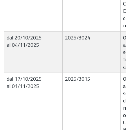
Co
De
ot
no
dal 20/10/2025
2025/3024
OR
al 04/11/2025
ave
sos
tra
a v
dal 17/10/2025
2025/3015
OR
al 01/11/2025
ave
sos
di
mes
cos
Cr
Ba