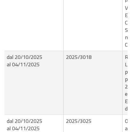
PU
VI
E 
CE
SCI
n.
CI
dal 20/10/2025
2025/3018
R.G
al 04/11/2025
Li
pag
pa
20
em
Ent
di 
dal 20/10/2025
2025/3025
OR
al 04/11/2025
ave