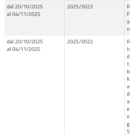
dal 20/10/2025
2025/3023
R.G
al 04/11/2025
Pr
am
mi
dal 20/10/2025
2025/3022
R.G
al 04/11/2025
Imp
di 
tr
bio
Mod
a s
dop
ad
e a
ope
ges
SC