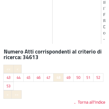
IR
IT
FI
RUP
D.L
cos
- 
Numero Atti corrispondenti al criterio di
ricerca: 34613
<<
<
43
44
45
46
47
48
49
50
51
52
53
>
>>
Torna all'Indice