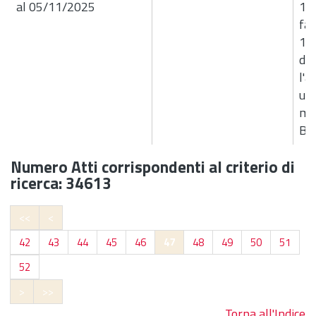
al 05/11/2025
17
fat
16
dit
l'a
un 
mul
B4
Numero Atti corrispondenti al criterio di
ricerca: 34613
<<
<
42
43
44
45
46
47
48
49
50
51
52
>
>>
Torna all'Indice