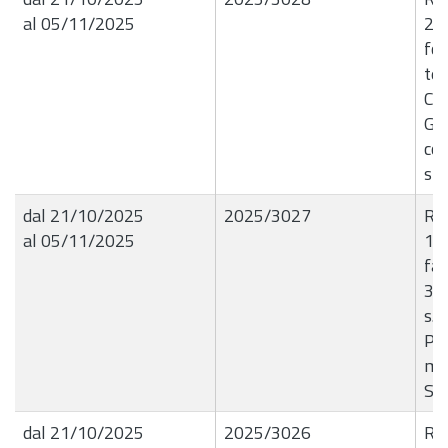
al 05/11/2025
20/
fog
ten
Civ
Gas
con
sp
dal 21/10/2025
2025/3027
R.G
al 05/11/2025
17
fa
31
s.p
Pag
me
SE
dal 21/10/2025
2025/3026
R.G