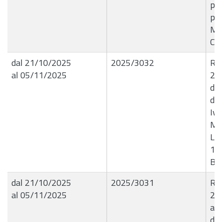
pro
per
Me
CI
dal 21/10/2025
2025/3032
R.G
al 05/11/2025
20
di 
del
Ive
Man
Liq
13
B6
dal 21/10/2025
2025/3031
R.G
al 05/11/2025
21
a r
di 