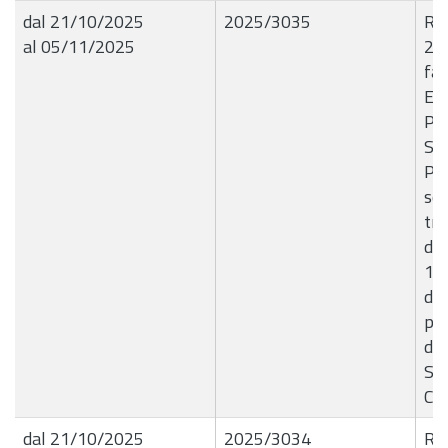
dal 21/10/2025
2025/3035
R.G
al 05/11/2025
20
fat
Edi
Pri
Sal
P.I
ser
tr
del
190
dis
per
dic
Se
CI
dal 21/10/2025
2025/3034
R.G