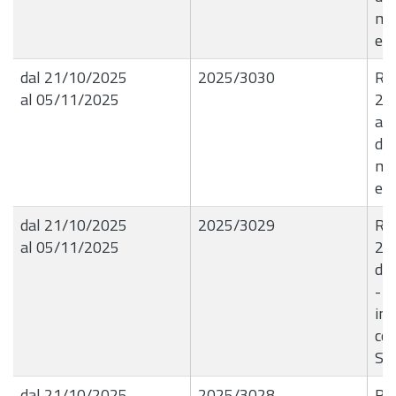
mat
eff
dal 21/10/2025
2025/3030
R.G
al 05/11/2025
21
a r
di 
mat
eff
dal 21/10/2025
2025/3029
R.G
al 05/11/2025
20
d'I
- 
im
cor
SE
dal 21/10/2025
2025/3028
R.G