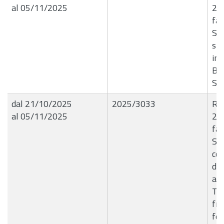
al 05/11/2025
20
fat
SPA
sma
ind
B5
Se
dal 21/10/2025
2025/3033
R.G
al 05/11/2025
20
fat
Ser
co
di 
app
TV,
fri
fer