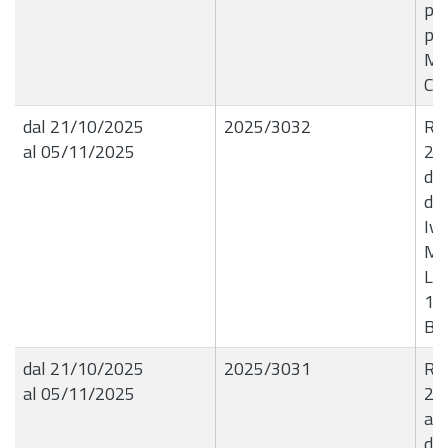
pro
per
Me
CI
dal 21/10/2025
2025/3032
R.G
al 05/11/2025
20
di 
del
Ive
Man
Liq
13
B6
dal 21/10/2025
2025/3031
R.G
al 05/11/2025
21
a r
di 