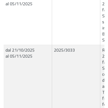
al 05/11/2025
20
fat
SPA
sma
ind
B5
Se
dal 21/10/2025
2025/3033
R.G
al 05/11/2025
20
fat
Ser
co
di 
app
TV,
fri
fer