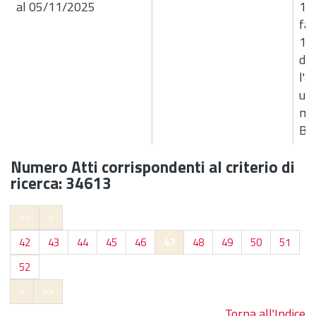
al 05/11/2025
17
fat
16
dit
l'a
un 
mul
B4
Numero Atti corrispondenti al criterio di
ricerca: 34613
<<
<
42
43
44
45
46
47
48
49
50
51
52
>
>>
Torna all'Indice