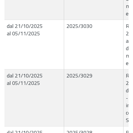
mat
eff
dal 21/10/2025
2025/3030
R.G
al 05/11/2025
21
a r
di 
mat
eff
dal 21/10/2025
2025/3029
R.G
al 05/11/2025
20
d'I
- 
im
cor
SE
dal 21/10/2025
2025/3028
R.G