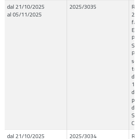
dal 21/10/2025
2025/3035
R.G
al 05/11/2025
20
fat
Edi
Pri
Sal
P.I
ser
tr
del
190
dis
per
dic
Se
CI
dal 21/10/2025
2025/3034
R.G