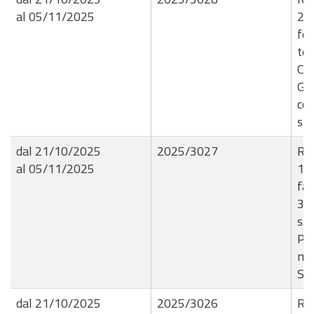
al 05/11/2025
20/
fog
ten
Civ
Gas
con
sp
dal 21/10/2025
2025/3027
R.G
al 05/11/2025
17
fa
31
s.p
Pag
me
SE
dal 21/10/2025
2025/3026
R.G