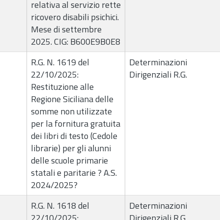
relativa al servizio rette
ricovero disabili psichici.
Mese di settembre
2025. CIG: B600E9B0E8
R.G. N. 1619 del
Determinazioni
22/10/2025:
Dirigenziali R.G.
Restituzione alle
Regione Siciliana delle
somme non utilizzate
per la fornitura gratuita
dei libri di testo (Cedole
librarie) per gli alunni
delle scuole primarie
statali e paritarie ? A.S.
2024/2025?
R.G. N. 1618 del
Determinazioni
22/10/2025:
Dirigenziali R.G.