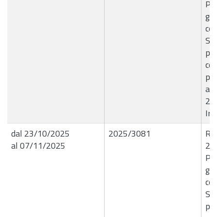
Par
giu
con
Se
pe
con
pas
all
20
Ire
dal 23/10/2025
2025/3081
R.G
al 07/11/2025
22
Par
giu
con
Se
pe