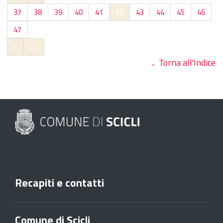
37
38
39
40
41
42
43
44
45
46
47
>
>>
Torna all'Indice
Recapiti e contatti
Comune di Scicli