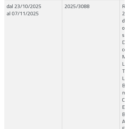
dal 23/10/2025
2025/3088
R.G
al 07/11/2025
22
di
ord
str
Dem
cor
Mod
Lav
To
La
Bar
nel
CU
E4
B4
Ap
Fin