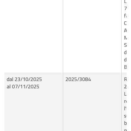
Liq
75
fav
Coo
Ant
Mod
Ser
dis
di 
B6
dal 23/10/2025
2025/3084
R.G
al 07/11/2025
22
Liq
reg
l'e
su
bar
neg