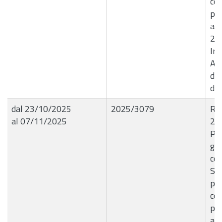
con
pas
all
20
Ire
An
de
de
dal 23/10/2025
2025/3079
R.G
al 07/11/2025
22
Par
giu
con
Se
pe
con
pas
all