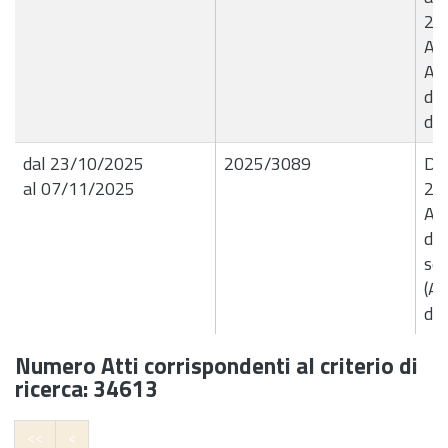
20
Az
An
de
de
dal 23/10/2025
2025/3089
Det
al 07/11/2025
25
Aut
del
sen
(Ar
d.m
Numero Atti corrispondenti al criterio di
ricerca: 34613
<<
<