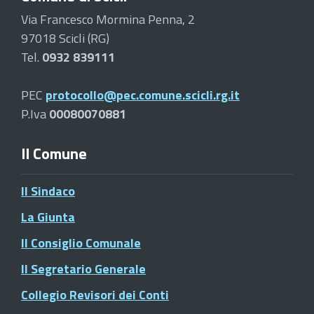
Via Francesco Mormina Penna, 2
97018 Scicli (RG)
Tel.
0932 839111
PEC
protocollo@pec.comune.scicli.rg.it
P.Iva
00080070881
Il Comune
Il Sindaco
La Giunta
Il Consiglio Comunale
Il Segretario Generale
Collegio Revisori dei Conti