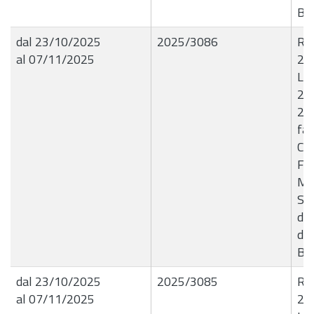
B8
dal 23/10/2025
2025/3086
R.G
al 07/11/2025
22
Liq
257
26
fav
Coo
For
Mod
Ser
dis
di 
B7
dal 23/10/2025
2025/3085
R.G
al 07/11/2025
22