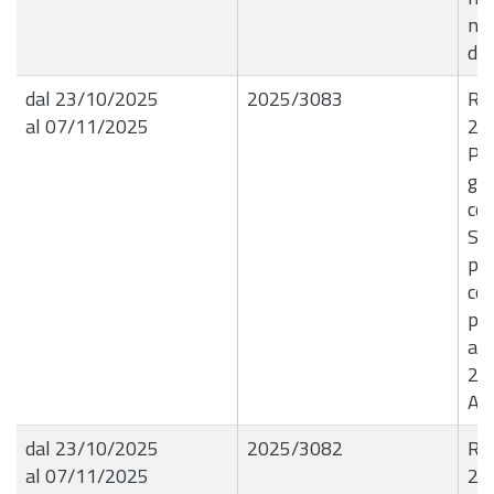
n.
del
dal 23/10/2025
2025/3083
R.G
al 07/11/2025
22
Par
giu
con
Se
pe
con
pas
all
20
Az
dal 23/10/2025
2025/3082
R.G
al 07/11/2025
22