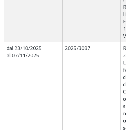
Re
liq
Fat
16/
VIM
dal 23/10/2025
2025/3087
R.G
al 07/11/2025
22
Liq
fat
del
de
Cul
com
spe
rea
cul
se