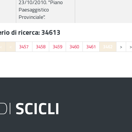
23/10/2010. "Piano
Paesaggistico
Provinciale".
rio di ricerca: 34613
<
<
3457
3458
3459
3460
3461
3462
>
>