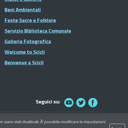
Beni Ambientali
Feste Sacre e Folklore
Servizio Biblioteca Comunale
Galleria Fotografica
Welcome to Scicli
Benvenus a Scicli
Seguici su:
© 2021 Comune di Scicli - Tutti i diritti riservati
siano stati disattivati. Ãˆ possibile modificare le impostazioni