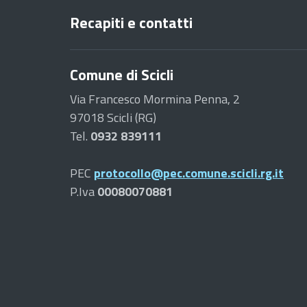
Recapiti e contatti
Comune di Scicli
Via Francesco Mormina Penna, 2
97018 Scicli (RG)
Tel.
0932 839111
PEC
protocollo@pec.comune.scicli.rg.it
P.Iva
00080070881