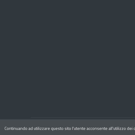
Privacy
Note legali
Continuando ad utilizzare questo sito l'utente acconsente all'utilizzo dei
Dichiarazione di accessibilita'