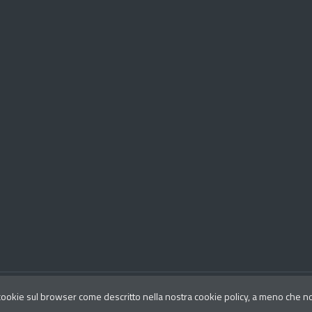
Aggiornato al
 cookie sul browser come descritto nella nostra cookie policy, a meno che non 