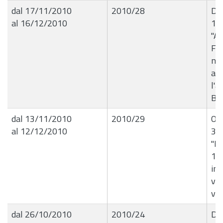
dal 17/11/2010
2010/28
Det
al 16/12/2010
16
"Au
Fer
nel
au
l'a
BA
dal 13/11/2010
2010/29
Ord
al 12/12/2010
35
"R
13
in 
via
via
dal 26/10/2010
2010/24
Del