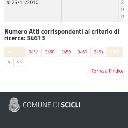
al 25/11/2010
23
Pae
Pro
Numero Atti corrispondenti al criterio di
ricerca: 34613
<<
<
3457
3458
3459
3460
3461
3462
>
>>
Torna all'Indice