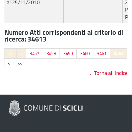
al 25/11/2010
23
Pae
Pro
Numero Atti corrispondenti al criterio di
ricerca: 34613
<<
<
3457
3458
3459
3460
3461
3462
>
>>
Torna all'Indice