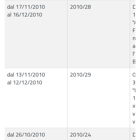
dal 17/11/2010
2010/28
Det
al 16/12/2010
16
"Au
Fer
nel
au
l'a
BA
dal 13/11/2010
2010/29
Ord
al 12/12/2010
35
"R
13
in 
via
via
dal 26/10/2010
2010/24
Del