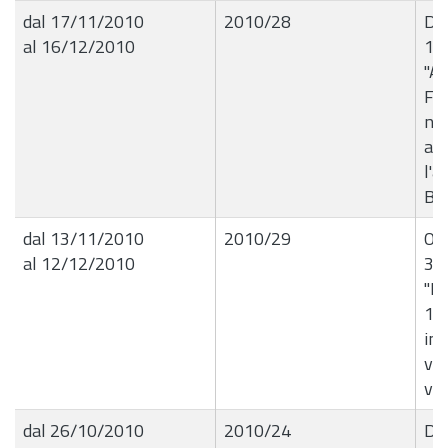
dal 17/11/2010
2010/28
Det
al 16/12/2010
16
"Au
Fer
nel
au
l'a
BA
dal 13/11/2010
2010/29
Ord
al 12/12/2010
35
"R
13
in 
via
via
dal 26/10/2010
2010/24
Del