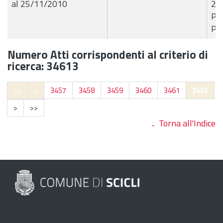
al 25/11/2010
23
Pae
Pro
Numero Atti corrispondenti al criterio di
ricerca: 34613
<<
<
3457
3458
3459
3460
3461
3462
>
>>
Torna all'Indice