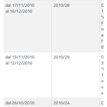
dal 17/11/2010
2010/28
Det
al 16/12/2010
16
"Au
Fer
nel
au
l'a
BA
dal 13/11/2010
2010/29
Ord
al 12/12/2010
35
"R
13
in 
via
via
dal 26/10/2010
2010/24
Del