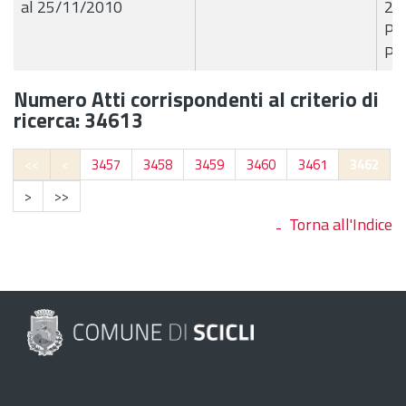
al 25/11/2010
23
Pae
Pro
Numero Atti corrispondenti al criterio di
ricerca: 34613
<<
<
3457
3458
3459
3460
3461
3462
>
>>
Torna all'Indice