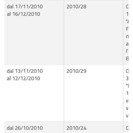
dal 17/11/2010
2010/28
Det
al 16/12/2010
16
"Au
Fer
nel
au
l'a
BA
dal 13/11/2010
2010/29
Ord
al 12/12/2010
35
"R
13
in 
via
via
dal 26/10/2010
2010/24
Del