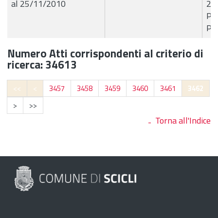
al 25/11/2010
23
Pae
Pro
Numero Atti corrispondenti al criterio di
ricerca: 34613
<<
<
3457
3458
3459
3460
3461
3462
>
>>
Torna all'Indice