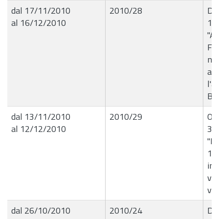
dal 17/11/2010
2010/28
Det
al 16/12/2010
16
"Au
Fer
nel
au
l'a
BA
dal 13/11/2010
2010/29
Ord
al 12/12/2010
35
"R
13
in 
via
via
dal 26/10/2010
2010/24
Del