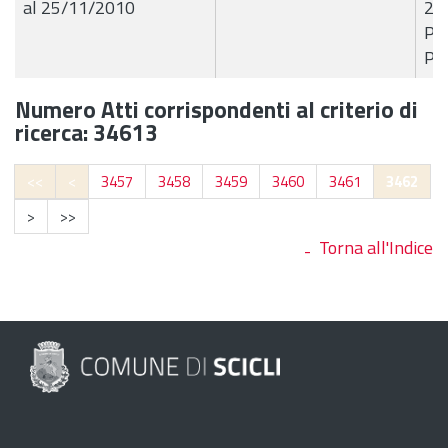
al 25/11/2010
23
Pae
Pro
Numero Atti corrispondenti al criterio di
ricerca: 34613
<<
<
3457
3458
3459
3460
3461
3462
>
>>
Torna all'Indice