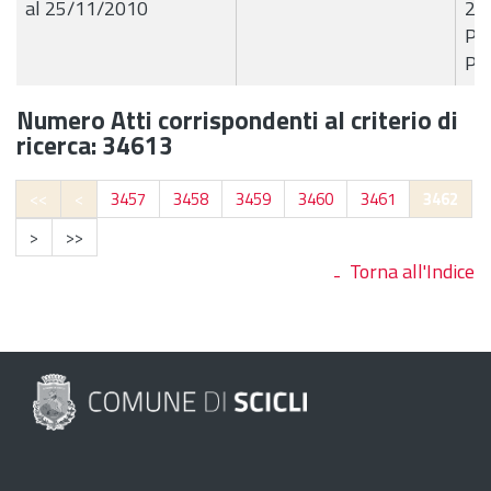
al 25/11/2010
23
Pae
Pro
Numero Atti corrispondenti al criterio di
ricerca: 34613
<<
<
3457
3458
3459
3460
3461
3462
>
>>
Torna all'Indice