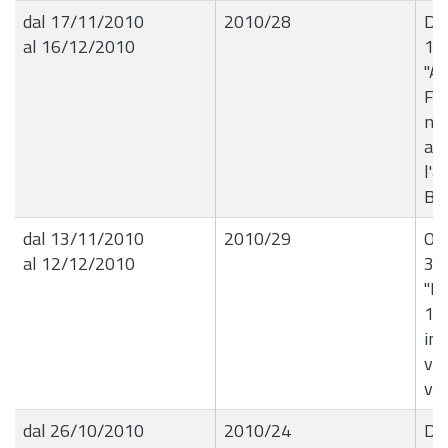
dal 17/11/2010
2010/28
Det
al 16/12/2010
16
"Au
Fer
nel
au
l'a
BA
dal 13/11/2010
2010/29
Ord
al 12/12/2010
35
"R
13
in 
via
via
dal 26/10/2010
2010/24
Del