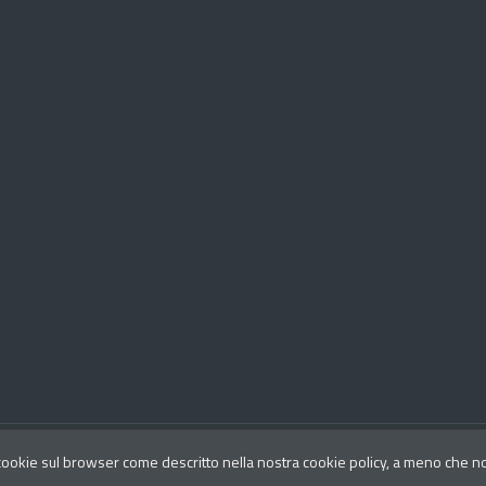
Aggiornato al
 cookie sul browser come descritto nella nostra cookie policy, a meno che non 