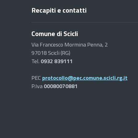
Recapiti e contatti
Comune di Scicli
Via Francesco Mormina Penna, 2
97018 Scicli (RG)
Tel.
0932 839111
PEC
protocollo@pec.comune.scicli.rg.it
P.Iva
00080070881