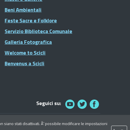
Beni Ambientali
Feste Sacre e Folklore
Servizio Biblioteca Comunale
Galleria Fotografica
Welcome to Scicli
Benvenus a Scicli
Seguici su:
© 2021 Comune di Scicli - Tutti i diritti riservati
siano stati disattivati. Ãˆ possibile modificare le impostazioni