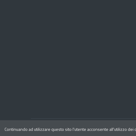
Privacy
Note legali
Continuando ad utilizzare questo sito l'utente acconsente all'utilizzo dei
Dichiarazione di accessibilita'