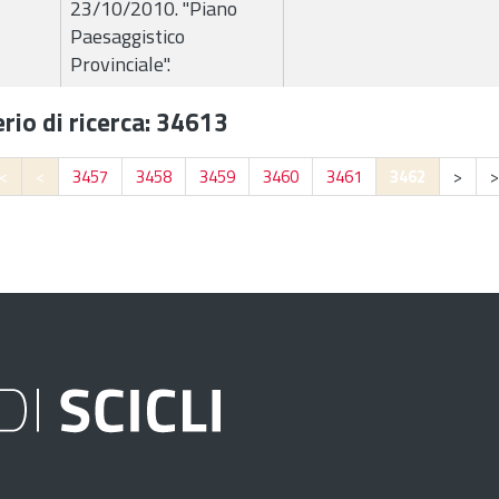
23/10/2010. "Piano
Paesaggistico
Provinciale".
rio di ricerca: 34613
<
<
3457
3458
3459
3460
3461
3462
>
>