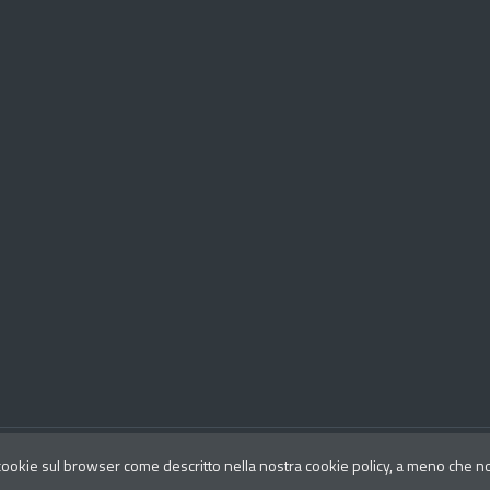
Aggiornato al
 cookie sul browser come descritto nella nostra cookie policy, a meno che non 