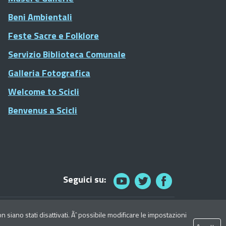
Beni Ambientali
Feste Sacre e Folklore
Servizio Biblioteca Comunale
Galleria Fotografica
Welcome to Scicli
Benvenus a Scicli
Seguici su:
© 2021 Comune di Scicli - Tutti i diritti riservati
siano stati disattivati. Ãˆ possibile modificare le impostazioni