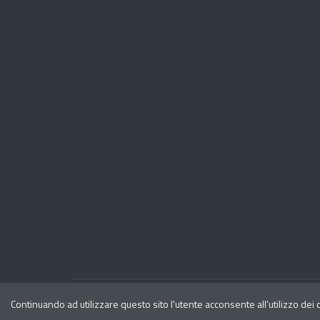
Privacy
Note legali
Continuando ad utilizzare questo sito l'utente acconsente all'utilizzo dei
Dichiarazione di accessibilita'