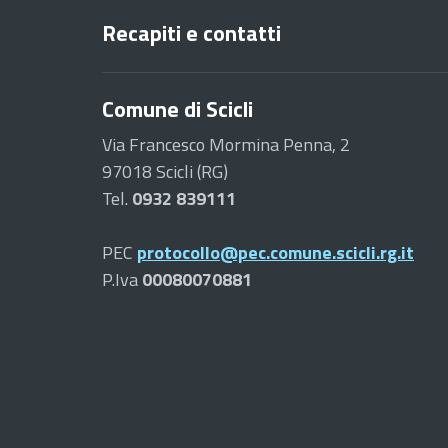
Recapiti e contatti
Comune di Scicli
Via Francesco Mormina Penna, 2
97018 Scicli (RG)
Tel.
0932 839111
PEC
protocollo@pec.comune.scicli.rg.it
P.Iva
00080070881