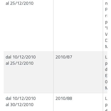
al 25/12/2010
n33
Pro
ric
pre
"Be
Vit
Di
Ma
dal 10/12/2010
2010/87
Liq
al 25/12/2010
pr
de
Edi
01
Ma
dal 10/12/2010
2010/88
Liq
al 30/12/2010
pr
de