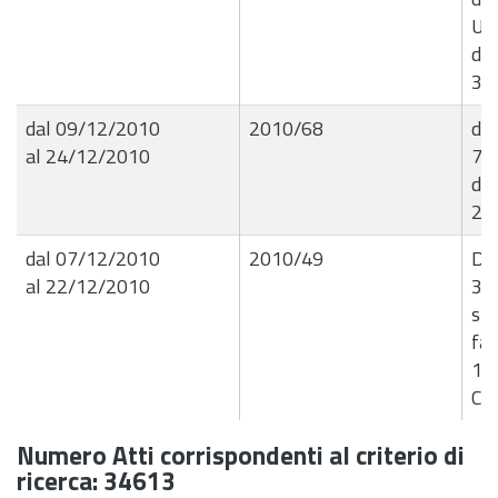
Ur
dal
31
dal 09/12/2010
2010/68
det
al 24/12/2010
7.1
del
25
dal 07/12/2010
2010/49
Det
al 22/12/2010
30
spe
fat
13.
Cin
Numero Atti corrispondenti al criterio di
ricerca: 34613