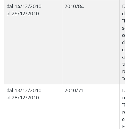
dal 14/12/2010
2010/84
Del
al 29/12/2010
de
"In
sol
cop
del
or
att
tra
rap
tem
dal 13/12/2010
2010/71
De
al 28/12/2010
nÂ
"Co
rel
org
Far