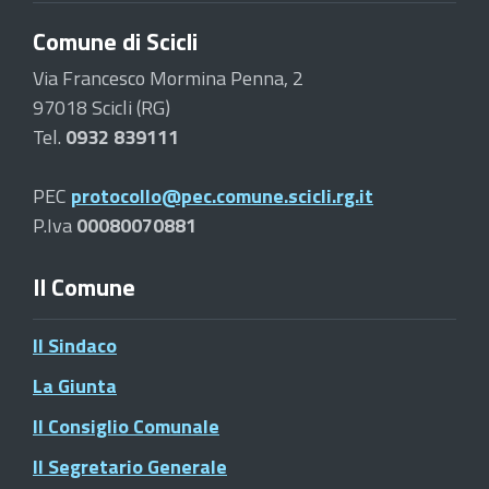
Comune di Scicli
Via Francesco Mormina Penna, 2
97018 Scicli (RG)
Tel.
0932 839111
PEC
protocollo@pec.comune.scicli.rg.it
P.Iva
00080070881
Il Comune
Il Sindaco
La Giunta
Il Consiglio Comunale
Il Segretario Generale