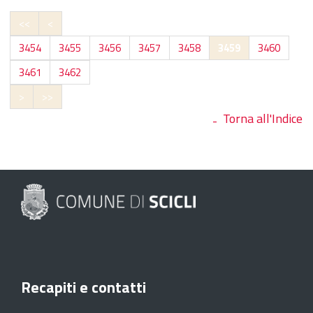
<<
<
3454
3455
3456
3457
3458
3459
3460
3461
3462
>
>>
Torna all'Indice
Recapiti e contatti