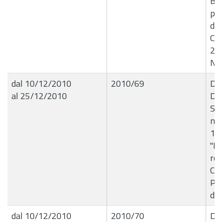
Ba
per
de
Co
20
Na
dal 10/12/2010
2010/69
De
al 25/12/2010
Dir
Se
nÂ
10
"Li
rog
Co
Pic
di
dal 10/12/2010
2010/70
De