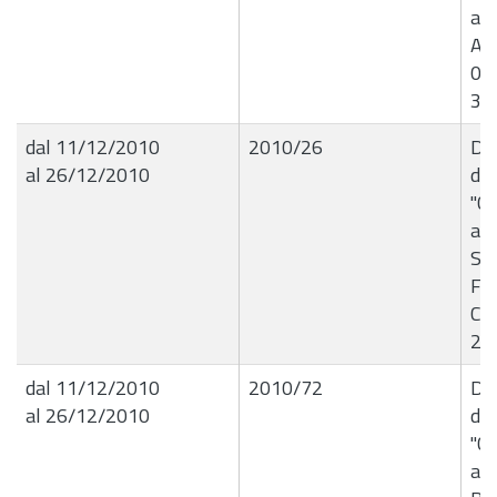
all
Ang
06
31
dal 11/12/2010
2010/26
De
al 26/12/2010
de
"Co
all
S. 
Fes
Co
201
dal 11/12/2010
2010/72
Del
al 26/12/2010
de
"Co
all