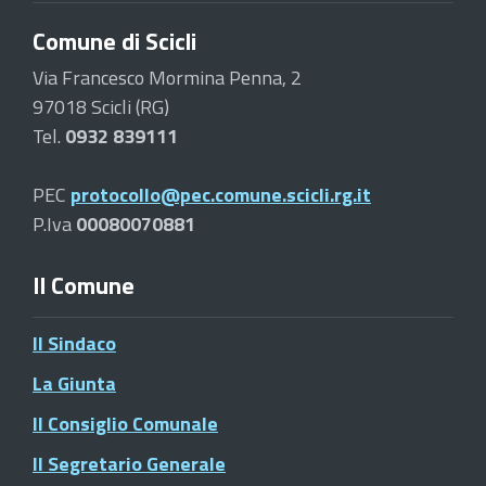
Comune di Scicli
Via Francesco Mormina Penna, 2
97018 Scicli (RG)
Tel.
0932 839111
PEC
protocollo@pec.comune.scicli.rg.it
P.Iva
00080070881
Il Comune
Il Sindaco
La Giunta
Il Consiglio Comunale
Il Segretario Generale