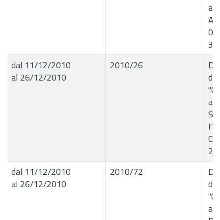
all
Ang
06
31
dal 11/12/2010
2010/26
De
al 26/12/2010
de
"Co
all
S. 
Fes
Co
201
dal 11/12/2010
2010/72
Del
al 26/12/2010
de
"Co
all