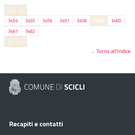
<<
<
3454
3455
3456
3457
3458
3459
3460
3461
3462
>
>>
Torna all'Indice
Recapiti e contatti