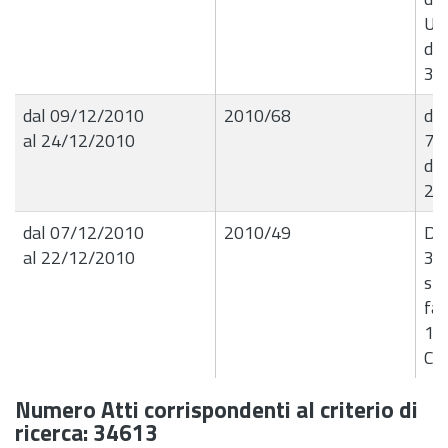
Ur
dal
31
dal 09/12/2010
2010/68
det
al 24/12/2010
7.1
del
25
dal 07/12/2010
2010/49
Det
al 22/12/2010
30
spe
fat
13.
Cin
Numero Atti corrispondenti al criterio di
ricerca: 34613