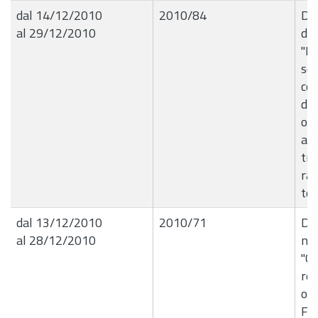
dal 14/12/2010
2010/84
Del
al 29/12/2010
de
"In
sol
cop
del
or
att
tra
rap
tem
dal 13/12/2010
2010/71
De
al 28/12/2010
nÂ
"Co
rel
org
Far