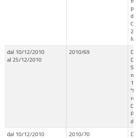
Ba
per
de
Co
20
Na
dal 10/12/2010
2010/69
De
al 25/12/2010
Dir
Se
nÂ
10
"Li
rog
Co
Pic
di
dal 10/12/2010
2010/70
De