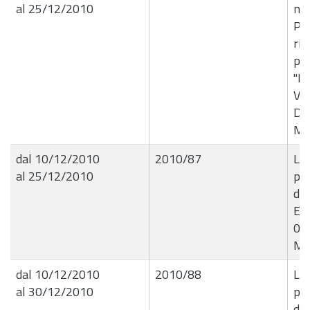
al 25/12/2010
n33
Pro
ric
pre
"Be
Vit
Di
Ma
dal 10/12/2010
2010/87
Liq
al 25/12/2010
pr
de
Edi
01
Ma
dal 10/12/2010
2010/88
Liq
al 30/12/2010
pr
de