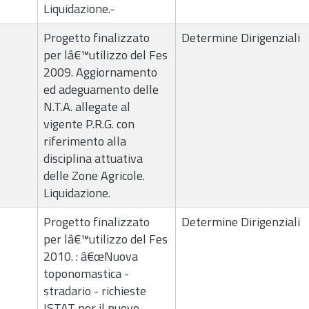
Liquidazione.-
Progetto finalizzato
Determine Dirigenziali
per lâ€™utilizzo del Fes
2009. Aggiornamento
ed adeguamento delle
N.T.A. allegate al
vigente P.R.G. con
riferimento alla
disciplina attuativa
delle Zone Agricole.
Liquidazione.
Progetto finalizzato
Determine Dirigenziali
per lâ€™utilizzo del Fes
2010. : â€œNuova
toponomastica -
stradario - richieste
ISTAT per il nuovo