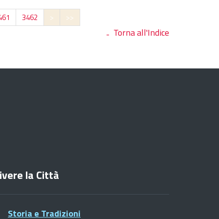
461
3462
>
>>
Torna all'Indice
ivere la Città
Storia e Tradizioni