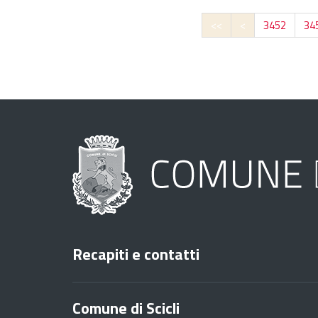
<<
<
3452
34
Recapiti e contatti
Comune di Scicli