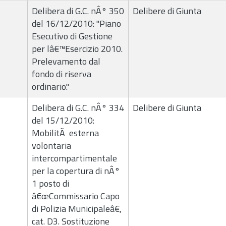
Delibera di G.C. nÂ° 350
Delibere di Giunta
del 16/12/2010: "Piano
Esecutivo di Gestione
per lâ€™Esercizio 2010.
Prelevamento dal
fondo di riserva
ordinario."
Delibera di G.C. nÂ° 334
Delibere di Giunta
del 15/12/2010:
MobilitÃ esterna
volontaria
intercompartimentale
per la copertura di nÂ°
1 posto di
â€œCommissario Capo
di Polizia Municipaleâ€,
cat. D3. Sostituzione