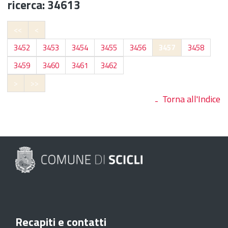
ricerca: 34613
<<
<
3452
3453
3454
3455
3456
3457
3458
3459
3460
3461
3462
>
>>
Torna all'Indice
Recapiti e contatti