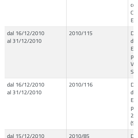
co
Co
Esa
dal 16/12/2010
2010/115
Del
al 31/12/2010
de
Ese
per
Var
Soci
dal 16/12/2010
2010/116
Del
al 31/12/2010
de
Ese
per
201
(Se
dal 15/12/2010
2010/85
Det