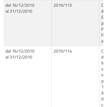
dal 16/12/2010
2010/113
Del
al 31/12/2010
de
Ese
per
Pr
fon
ord
dal 16/12/2010
2010/114
Del
al 31/12/2010
de
Mo
vol
in
per
1 p
â€
di 
cat