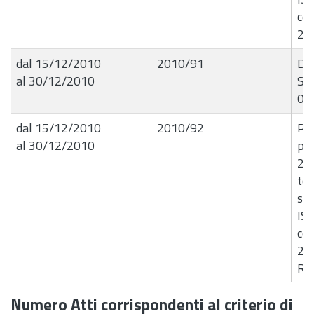
ce
201
dal 15/12/2010
2010/91
De
al 30/12/2010
Set
07
dal 15/12/2010
2010/92
Pro
al 30/12/2010
per
20
to
str
IST
ce
201
Rip
Numero Atti corrispondenti al criterio di