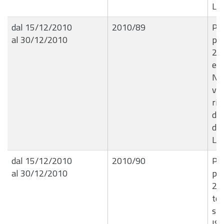
Liq
dal 15/12/2010
2010/89
Pro
al 30/12/2010
per
20
ed
N.T
vig
rif
dis
del
Liq
dal 15/12/2010
2010/90
Pro
al 30/12/2010
per
20
to
str
IST