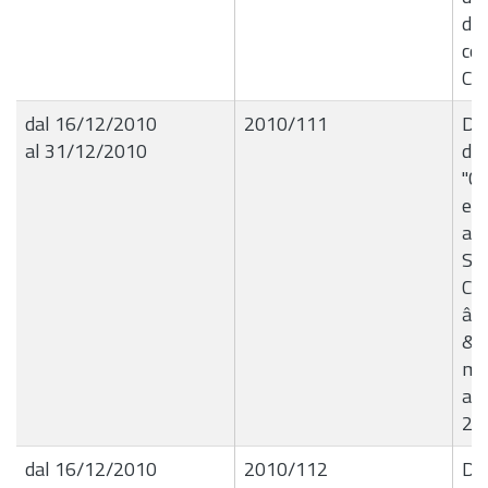
da 
col
Col
dal 16/12/2010
2010/111
Del
al 31/12/2010
de
"Co
e c
al
Soc
Cul
â€
& 
ma
art
20 
dal 16/12/2010
2010/112
Del