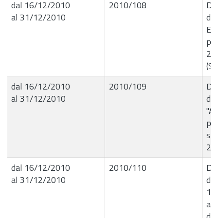
dal 16/12/2010
2010/108
Del
al 31/12/2010
de
Ese
per
201
(Se
dal 16/12/2010
2010/109
Del
al 31/12/2010
de
"A
pr
spe
201
dal 16/12/2010
2010/110
Del
al 31/12/2010
del
16
al
di