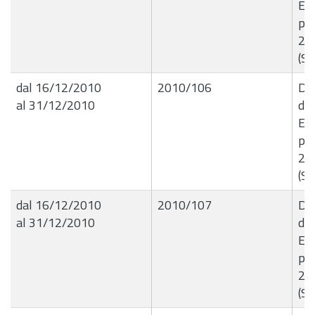
Ese
per
201
(Se
dal 16/12/2010
2010/106
Del
al 31/12/2010
de
Ese
per
201
(Se
dal 16/12/2010
2010/107
Del
al 31/12/2010
de
Ese
per
201
(Se