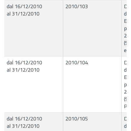
dal 16/12/2010
2010/103
Del
al 31/12/2010
de
Ese
per
201
(S
ed 
dal 16/12/2010
2010/104
Del
al 31/12/2010
de
Ese
per
201
(Se
Pub
dal 16/12/2010
2010/105
Del
al 31/12/2010
de