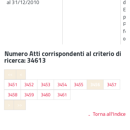
al 31/12/2010
de
Ese
per
Pr
fon
ord
Numero Atti corrispondenti al criterio di
ricerca: 34613
<<
<
3451
3452
3453
3454
3455
3456
3457
3458
3459
3460
3461
>
>>
Torna all'Indice