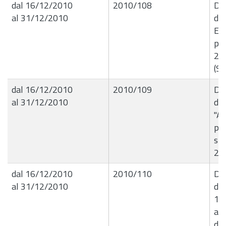
dal 16/12/2010
2010/108
Del
al 31/12/2010
de
Ese
per
201
(Se
dal 16/12/2010
2010/109
Del
al 31/12/2010
de
"A
pr
spe
201
dal 16/12/2010
2010/110
Del
al 31/12/2010
del
16
al
di