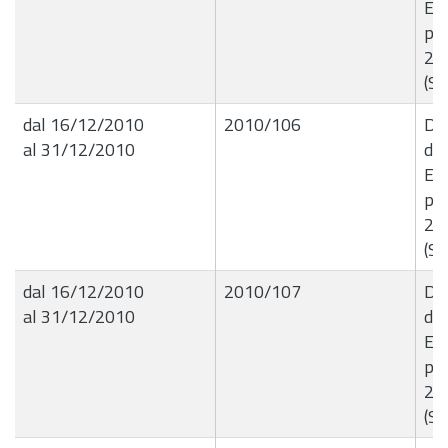
Ese
per
201
(Se
dal 16/12/2010
2010/106
Del
al 31/12/2010
de
Ese
per
201
(Se
dal 16/12/2010
2010/107
Del
al 31/12/2010
de
Ese
per
201
(Se