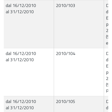
dal 16/12/2010
2010/103
Del
al 31/12/2010
de
Ese
per
201
(S
ed 
dal 16/12/2010
2010/104
Del
al 31/12/2010
de
Ese
per
201
(Se
Pub
dal 16/12/2010
2010/105
Del
al 31/12/2010
de