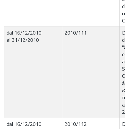
da 
col
Col
dal 16/12/2010
2010/111
Del
al 31/12/2010
de
"Co
e c
al
Soc
Cul
â€
& 
ma
art
20 
dal 16/12/2010
2010/112
Del