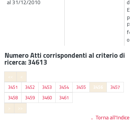
al 31/12/2010
de
Ese
per
Pr
fon
ord
Numero Atti corrispondenti al criterio di
ricerca: 34613
<<
<
3451
3452
3453
3454
3455
3456
3457
3458
3459
3460
3461
>
>>
Torna all'Indice