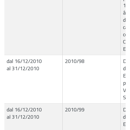
1 p
â€
di 
cat
co
Co
Esa
dal 16/12/2010
2010/98
Del
al 31/12/2010
de
Ese
per
Var
Soci
dal 16/12/2010
2010/99
Del
al 31/12/2010
de
Ese