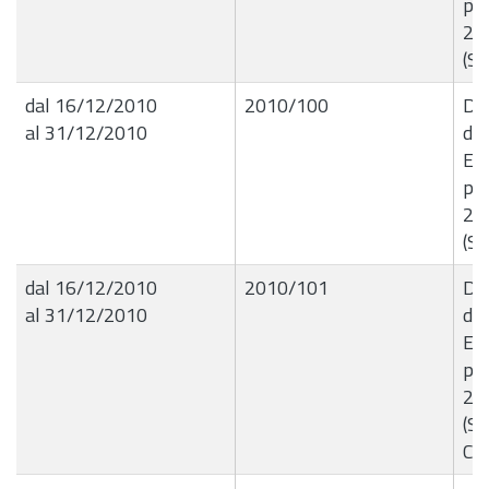
per
201
(Se
dal 16/12/2010
2010/100
Del
al 31/12/2010
de
Ese
per
201
(Se
dal 16/12/2010
2010/101
Del
al 31/12/2010
de
Ese
per
201
(Sv
Cul