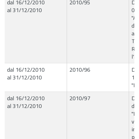
dal 16/12/2010
2010/95
Det
al 31/12/2010
01
"A
dei
al
Ta
Rif
l'a
dal 16/12/2010
2010/96
Del
al 31/12/2010
18
"In
dal 16/12/2010
2010/97
Del
al 31/12/2010
de
"M
vol
in
per