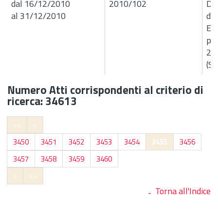
dal 16/12/2010
2010/102
Del
al 31/12/2010
de
Ese
per
201
(Se
Numero Atti corrispondenti al criterio di
ricerca: 34613
<<
<
3450
3451
3452
3453
3454
3455
3456
3457
3458
3459
3460
>
>>
Torna all'Indice