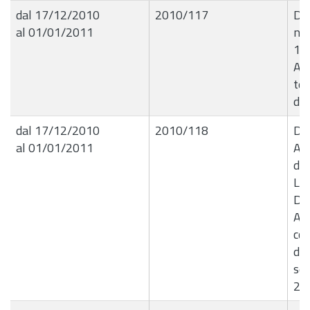
dal 17/12/2010
2010/117
De
al 01/01/2011
n.3
15
As
te
del
dal 17/12/2010
2010/118
De
al 01/01/2011
Aff
del
Liq
Do
Al
co
di 
se
201