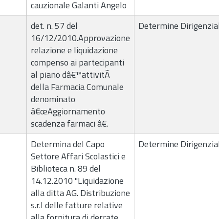
cauzionale Galanti Angelo
det. n. 57 del
Determine Dirigenzial
16/12/2010.Approvazione
relazione e liquidazione
compenso ai partecipanti
al piano dâ€™attivitÃ
della Farmacia Comunale
denominato
â€œAggiornamento
scadenza farmaci â€.
Determina del Capo
Determine Dirigenzial
Settore Affari Scolastici e
Biblioteca n. 89 del
14.12.2010 "Liquidazione
alla ditta AG. Distribuzione
s.r.l delle fatture relative
alla fornitura di derrate