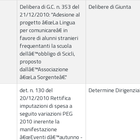
Delibera di G.C. n. 353 del
Delibere di Giunta
21/12/2010: "Adesione al
progetto â€œLa Lingua
per comunicareâ€ in
favore di alunni stranieri
frequentanti la scuola
dellâ€™obbligo di Scicli,
proposto
dallâ€™Associazione
â€œLa Sorgenteâ€."
det. n. 130 del
Determine Dirigenzial
20/12/2010 Rettifica
imputazioni di spesa a
seguito variazioni PEG
2010 inerente la
manifestazione
â€œEventi dâ€™autunno -