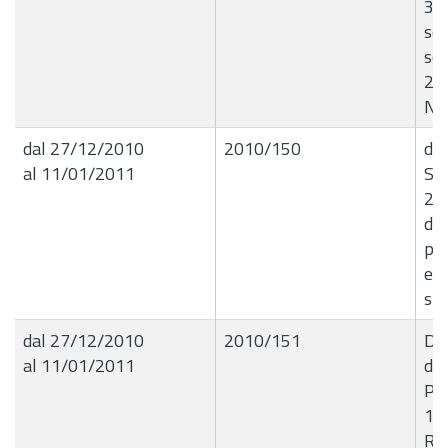
30-
ser
sco
20
No
dal 27/12/2010
2010/150
de
al 11/01/2011
Set
21.
di 
per
e 
spe
dal 27/12/2010
2010/151
Del
al 11/01/2011
de
Pae
15-
Rag