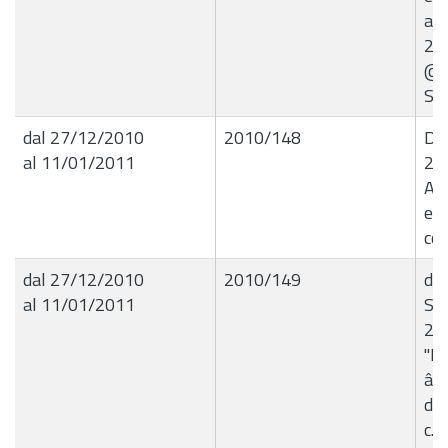
ann
20
@tr
S.p
dal 27/12/2010
2010/148
Det
al 11/01/2011
23
App
e s
coa
dal 27/12/2010
2010/149
de
al 11/01/2011
Set
21
"Li
â€
di 
c. 