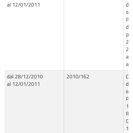
al 12/01/2011
de
ogg
Pr
del
pe
20
201
ann
ass
dal 28/12/2010
2010/162
Del
al 12/01/2011
de
ogg
Pae
15-
Rag
D.A
10