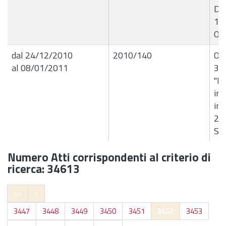
D.A
10
Oss
dal 24/12/2010
2010/140
Ord
al 08/01/2011
39
"Pe
inc
in 
235
Scic
Numero Atti corrispondenti al criterio di
ricerca: 34613
<<
<
3447
3448
3449
3450
3451
3452
3453