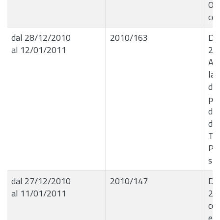
Oss
cor
dal 28/12/2010
2010/163
Det
al 12/01/2011
28
Ap
la 
del
por
def
de
Tri
Pa
sta
dal 27/12/2010
2010/147
Det
al 11/01/2011
21
con
e 