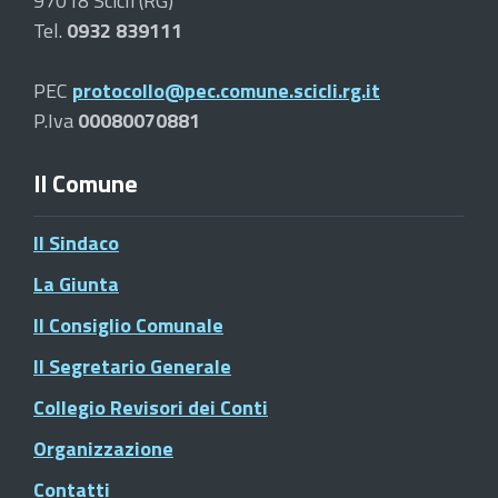
97018 Scicli (RG)
Tel.
0932 839111
PEC
protocollo@pec.comune.scicli.rg.it
P.Iva
00080070881
Il Comune
Il Sindaco
La Giunta
Il Consiglio Comunale
Il Segretario Generale
Collegio Revisori dei Conti
Organizzazione
Contatti