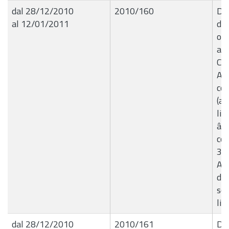
dal 28/12/2010
2010/160
Del
al 12/01/2011
de
ogg
am
Cit
At
col
(ac
lin
â€“
cor
33
Ap
di 
sch
lib
dal 28/12/2010
2010/161
Del