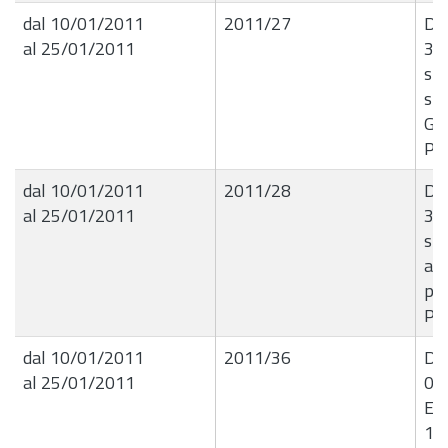
dal 10/01/2011
2011/27
Det
al 25/01/2011
31
spe
spe
Gr
Pro
dal 10/01/2011
2011/28
Det
al 25/01/2011
31
spe
att
per
Pro
dal 10/01/2011
2011/36
Det
al 25/01/2011
05
Edi
14/