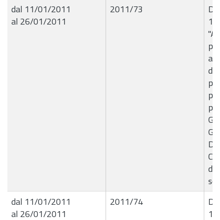
dal 11/01/2011
2011/73
Del
al 26/01/2011
11
"Af
psi
alu
del
pri
pri
per
Ge
Gi
Di
Coo
di 
sch
dal 11/01/2011
2011/74
Del
al 26/01/2011
11