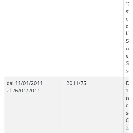
"Co
svo
di 
or
lâ
Stu
Ap
ed 
Sin
sot
dal 11/01/2011
2011/75
Del
al 26/01/2011
11
no
dom
sed
Cat
201