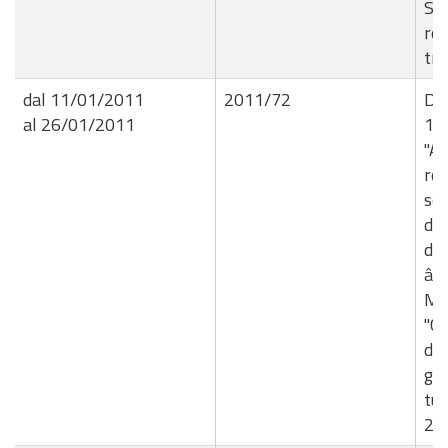
Seg
rel
tr
dal 11/01/2011
2011/72
Del
al 26/01/2011
11
"A
ren
sos
del
de
â€
Mil
"Ca
del
gr
tur
201