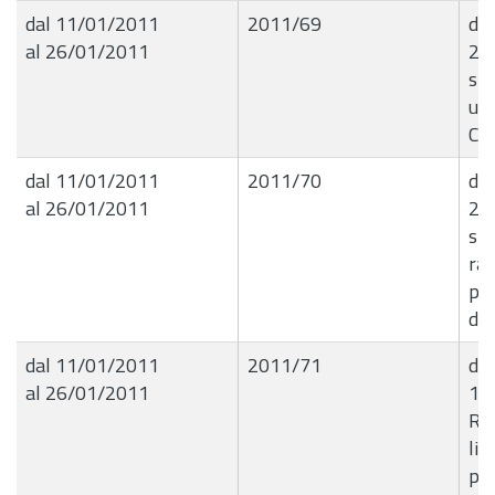
dal 11/01/2011
2011/69
det
al 26/01/2011
29
spe
un 
Co
dal 11/01/2011
2011/70
det
al 26/01/2011
29
spe
rad
por
di 
dal 11/01/2011
2011/71
det
al 26/01/2011
11
Rip
liq
pro