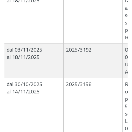
al 18/11/2025
fat
ass
sof
srl
per
B8
dal 03/11/2025
2025/3192
OR
al 18/11/2025
03
UT
AC
dal 30/10/2025
2025/3158
R.G
al 14/11/2025
con
par
5 l
sen
L.R
01