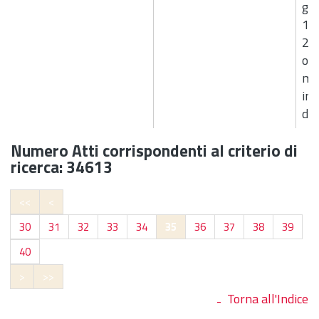
giu
12
242
ord
ma
inc
dif
Numero Atti corrispondenti al criterio di
ricerca: 34613
<<
<
30
31
32
33
34
35
36
37
38
39
40
>
>>
Torna all'Indice