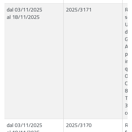
dal 03/11/2025
2025/3171
R.G
al 18/11/2025
so
Uni
del
G.C
Aut
pro
ins
qua
OMI
Cat
8/2
Tri
351
co
dal 03/11/2025
2025/3170
R.G