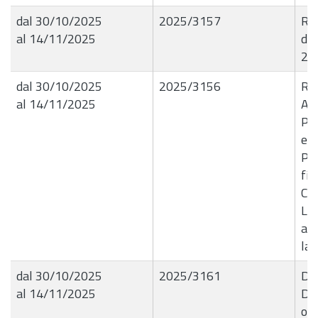
dal 30/10/2025
2025/3157
R.G
al 14/11/2025
del
202
dal 30/10/2025
2025/3156
R.G
al 14/11/2025
A0
Pro
est
Pal
fin
Co
Liq
all
lav
dal 30/10/2025
2025/3161
Del
al 14/11/2025
D.D
ogg