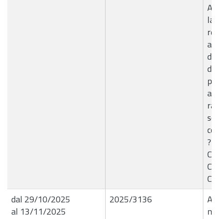
App
la 
rea
am
di 
dei
pot
att
rac
sca
con
?Pr
Com
C.d
Com
dal 29/10/2025
2025/3136
Aut
al 13/11/2025
nuo