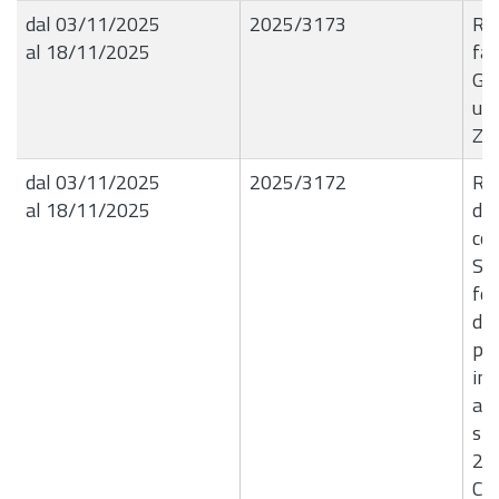
dal 03/11/2025
2025/3173
R.G
al 18/11/2025
fat
Gia
una
Z7
dal 03/11/2025
2025/3172
R.
al 18/11/2025
dir
com
Soc
for
del
pia
inv
amb
sp
20
CI