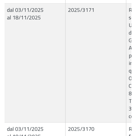
dal 03/11/2025
2025/3171
R.G
al 18/11/2025
so
Uni
del
G.C
Aut
pro
ins
qua
OMI
Cat
8/2
Tri
351
co
dal 03/11/2025
2025/3170
R.G