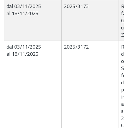
dal 03/11/2025
2025/3173
R.G
al 18/11/2025
fat
Gia
una
Z7
dal 03/11/2025
2025/3172
R.
al 18/11/2025
dir
com
Soc
for
del
pia
inv
amb
sp
20
CI