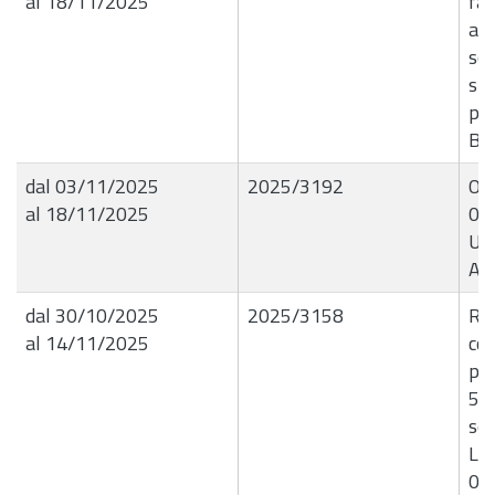
al 18/11/2025
fat
ass
sof
srl
per
B8
dal 03/11/2025
2025/3192
OR
al 18/11/2025
03
UT
AC
dal 30/10/2025
2025/3158
R.G
al 14/11/2025
con
par
5 l
sen
L.R
01