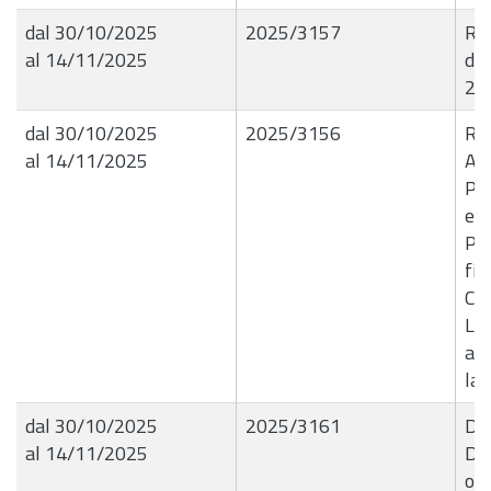
dal 30/10/2025
2025/3157
R.G
al 14/11/2025
del
202
dal 30/10/2025
2025/3156
R.G
al 14/11/2025
A0
Pro
est
Pal
fin
Co
Liq
all
lav
dal 30/10/2025
2025/3161
Del
al 14/11/2025
D.D
ogg