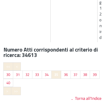
giu
12
242
ord
ma
inc
dif
Numero Atti corrispondenti al criterio di
ricerca: 34613
<<
<
30
31
32
33
34
35
36
37
38
39
40
>
>>
Torna all'Indice