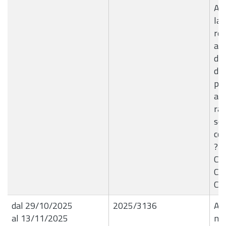
App
la 
rea
am
di 
dei
pot
att
rac
sca
con
?Pr
Com
C.d
Com
dal 29/10/2025
2025/3136
Aut
al 13/11/2025
nuo