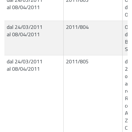
al 08/04/2011
de
Or
dal 24/03/2011
2011/804
Ord
al 08/04/2011
del
Bru
Seq
dal 24/03/2011
2011/805
det
al 08/04/2011
24
ogg
aut
rel
Riq
co
Art
Zag
Cen