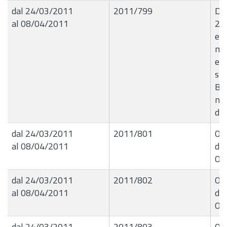
dal 24/03/2011
2011/799
De
al 08/04/2011
21
ese
mes
eme
sit
Bia
nel
di 
dal 24/03/2011
2011/801
Ord
al 08/04/2011
de
Or
dal 24/03/2011
2011/802
Ord
al 08/04/2011
de
Or
dal 24/03/2011
2011/803
Ord