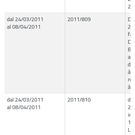
20
dal 24/03/2011
2011/809
De
al 08/04/2011
24
fat
Dit
Bat
an
de
â€œ
ne
â€
dal 24/03/2011
2011/810
det
al 08/04/2011
24.
inc
109
Liq