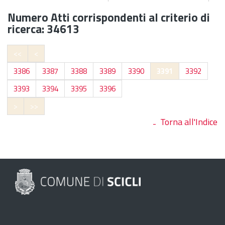
Numero Atti corrispondenti al criterio di
ricerca: 34613
<<
<
3386
3387
3388
3389
3390
3391
3392
3393
3394
3395
3396
>
>>
Torna all'Indice