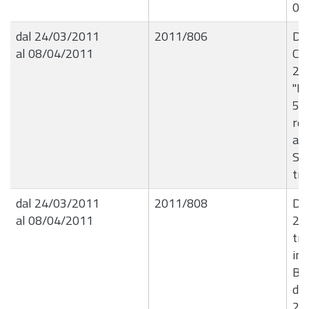
07
dal 24/03/2011
2011/806
De
al 08/04/2011
Com
24
"Li
54
rel
as
SIK
tri
dal 24/03/2011
2011/808
Det
al 08/04/2011
22
tra
in 
Bar
do
201