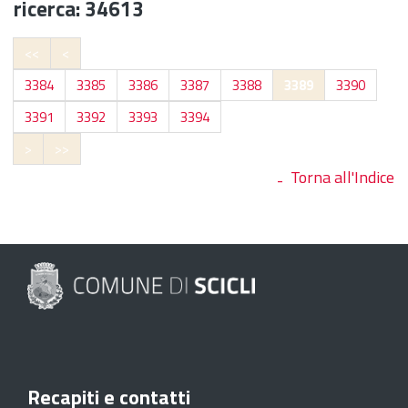
ricerca: 34613
<<
<
3384
3385
3386
3387
3388
3389
3390
3391
3392
3393
3394
>
>>
Torna all'Indice
Recapiti e contatti