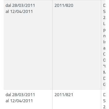
dal 28/03/2011
2011/820
De
al 12/04/2011
Set
24
Li
per
nel
In
all
Cie
ONL
"G.
Me
Di
Ge
dal 28/03/2011
2011/821
De
al 12/04/2011
Set
24