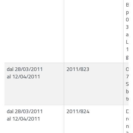
Bon
per
01.
30.
art
Leg
10
gra
dal 28/03/2011
2011/823
Ord
al 12/04/2011
78
Seq
bov
tub
dal 28/03/2011
2011/824
De
al 12/04/2011
res
n. 