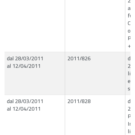
28
acc
fu
Col
ord
Pie
+1/
dal 28/03/2011
2011/826
det
al 12/04/2011
28.
liq
ex 
ss.
dal 28/03/2011
2011/828
det
al 12/04/2011
28.
Pol
Im
liq