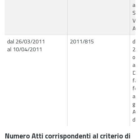
all
Sot
Var
App
dal 26/03/2011
2011/815
det
al 10/04/2011
21
ogg
all
Dis
fat
for
ali
gen
Asi
di 
Numero Atti corrispondenti al criterio di