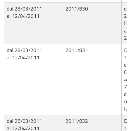
dal 28/03/2011
2011/830
det
al 12/04/2011
28.
liq
att
20
dal 28/03/2011
2011/831
Del
al 12/04/2011
14
di 
Com
Ado
71
del
ma
leg
dal 28/03/2011
2011/832
Del
al 12/04/2011
15