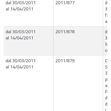
dal 30/03/2011
2011/877
det
al 14/04/2011
30.
fat
am
dal 30/03/2011
2011/878
det
al 14/04/2011
30.
liq
col
dal 30/03/2011
2011/879
De
al 14/04/2011
Set
30.
pa
all
Pri
del
due
La