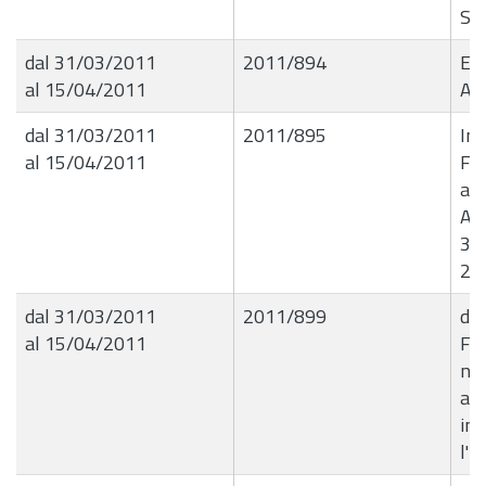
Scic
dal 31/03/2011
2011/894
Err
al 15/04/2011
AA
dal 31/03/2011
2011/895
Inc
al 15/04/2011
Far
all
Ang
31
29
dal 31/03/2011
2011/899
de
al 15/04/2011
For
neg
at
inf
l'U