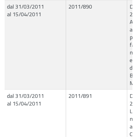
dal 31/03/2011
2011/890
De
al 15/04/2011
29
Au
al
pa
fat
nol
ele
del
Ben
Mo
dal 31/03/2011
2011/891
De
al 15/04/2011
29
Liq
nÂ
all
Cas