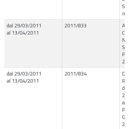
Sci
no
dal 29/03/2011
2011/833
Apl
al 13/04/2011
Con
Naz
Seg
Pro
20
dal 29/03/2011
2011/834
De
al 13/04/2011
Re
del
29.
ab
Pla
Giu
20