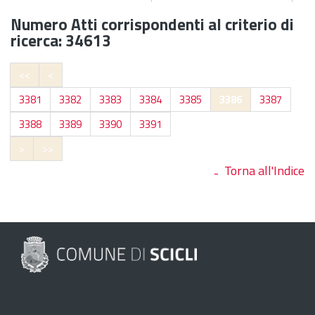
Numero Atti corrispondenti al criterio di
ricerca: 34613
<<
<
3381
3382
3383
3384
3385
3386
3387
3388
3389
3390
3391
>
>>
Torna all'Indice