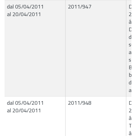
dal 05/04/2011
2011/947
Del
al 20/04/2011
24
â€
Dir
del
sui
all
str
Bus
bas
del
all
dal 05/04/2011
2011/948
Del
al 20/04/2011
24
â€
Tr
â€“