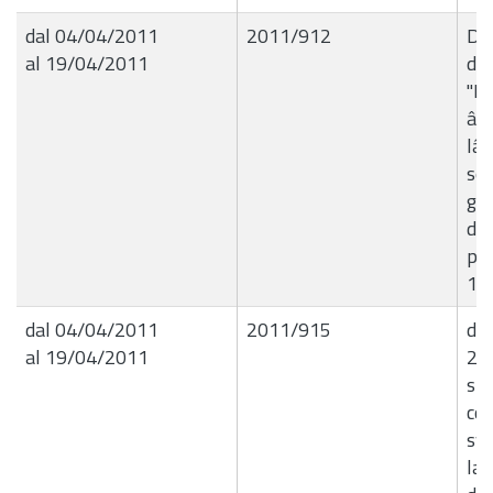
dal 04/04/2011
2011/912
De
al 19/04/2011
de
"I
â€
lâ
ser
gli
del
pri
1Â
dal 04/04/2011
2011/915
de
al 19/04/2011
29/
sta
con
svu
lav