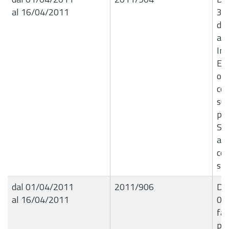
al 16/04/2011
31/
de
al
Int
Edu
oc
co
sul
pa
Sci
apr
com
spe
dal 01/04/2011
2011/906
Det
al 16/04/2011
01
fat
per