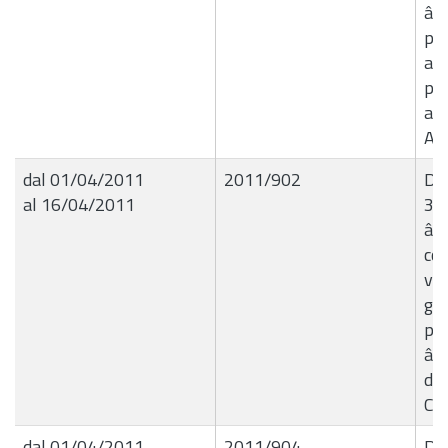
â€
pro
am
pec
al 
Ann
dal 01/04/2011
2011/902
Del
al 16/04/2011
31
â€
con
val
ges
pub
â€œ
di 
Co
dal 01/04/2011
2011/904
Del