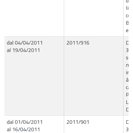
del
liq
cen
Bor
e 
dal 04/04/2011
2011/916
De
al 19/04/2011
31
sca
neg
imp
â€œ
cam
Pol
Liq
Dit
dal 01/04/2011
2011/901
Del
al 16/04/2011
31