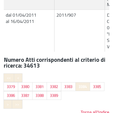
Ma
dal 01/04/2011
2011/907
De
al 16/04/2011
Com
01
"Li
Sin
Ven
Numero Atti corrispondenti al criterio di
ricerca: 34613
<<
<
3379
3380
3381
3382
3383
3384
3385
3386
3387
3388
3389
>
>>
Torna all'Indice