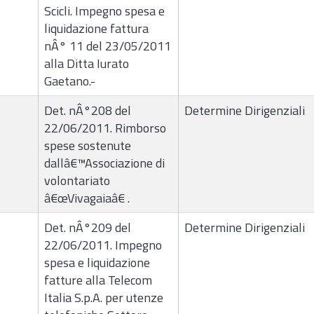
Scicli. Impegno spesa e
liquidazione fattura
nÂ° 11 del 23/05/2011
alla Ditta Iurato
Gaetano.-
Det. nÂ°208 del
Determine Dirigenziali
22/06/2011. Rimborso
spese sostenute
dallâ€™Associazione di
volontariato
â€œVivagaiaâ€ .
Det. nÂ°209 del
Determine Dirigenziali
22/06/2011. Impegno
spesa e liquidazione
fatture alla Telecom
Italia S.p.A. per utenze