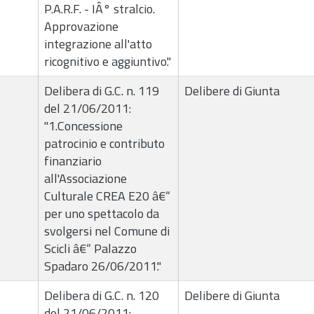
P.A.R.F. - IÂ° stralcio.
Approvazione
integrazione all'atto
ricognitivo e aggiuntivo."
Delibera di G.C. n. 119
Delibere di Giunta
del 21/06/2011:
"1.Concessione
patrocinio e contributo
finanziario
all'Associazione
Culturale CREA E20 â€“
per uno spettacolo da
svolgersi nel Comune di
Scicli â€“ Palazzo
Spadaro 26/06/2011."
Delibera di G.C. n. 120
Delibere di Giunta
del 21/06/2011: