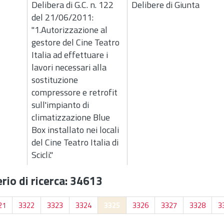
Delibera di G.C. n. 122
Delibere di Giunta
del 21/06/2011:
"1.Autorizzazione al
gestore del Cine Teatro
Italia ad effettuare i
lavori necessari alla
sostituzione
compressore e retrofit
sull'impianto di
climatizzazione Blue
Box installato nei locali
del Cine Teatro Italia di
Scicli."
rio di ricerca: 34613
21
3322
3323
3324
3325
3326
3327
3328
3