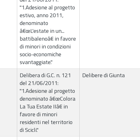
"1.Adesione al progetto
estivo, anno 2011,
denominato
â€œL'estate in un...
battibalenoâ€ in favore
di minori in condizioni
socio-economiche
svantaggiate."
Delibera di G.C. n. 121
Delibere di Giunta
del 21/06/2011:
"1.Adesione al progetto
denominato â€œColora
La Tua Estate IIâ€ in
favore di minori
residenti nel territorio
di Scicli."