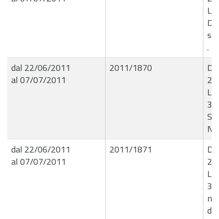
Liq
Di
s.a
.
dal 22/06/2011
2011/1870
De
al 07/07/2011
22
Liq
382
Sci
N.
dal 22/06/2011
2011/1871
De
al 07/07/2011
22
Liq
37
n.
dit