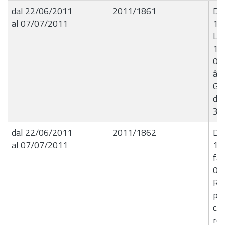
dal 22/06/2011
2011/1861
De
al 07/07/2011
13
Liq
14
01/
â€œ
Gia
da
31
dal 22/06/2011
2011/1862
De
al 07/07/2011
14
fat
03
RA
per
c/o
rel