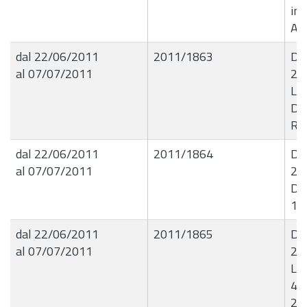
ind
Ana
dal 22/06/2011
2011/1863
De
al 07/07/2011
20
Liq
Dit
Rus
dal 22/06/2011
2011/1864
De
al 07/07/2011
20
De
12
dal 22/06/2011
2011/1865
De
al 07/07/2011
21
Liq
41
23