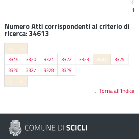
CA
10
Numero Atti corrispondenti al criterio di
ricerca: 34613
<<
<
3319
3320
3321
3322
3323
3324
3325
3326
3327
3328
3329
>
>>
Torna all'Indice