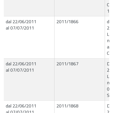
Ci
10
dal 22/06/2011
2011/1866
de
al 07/07/2011
21
Liq
nÂ
all
Car
dal 22/06/2011
2011/1867
De
al 07/07/2011
21
Liq
nÂ
01
Sal
dal 22/06/2011
2011/1868
De
al 07/07/2011
21