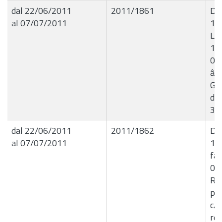
dal 22/06/2011
2011/1861
De
al 07/07/2011
13
Liq
14
01/
â€œ
Gia
da
31
dal 22/06/2011
2011/1862
De
al 07/07/2011
14
fat
03
RA
per
c/o
rel