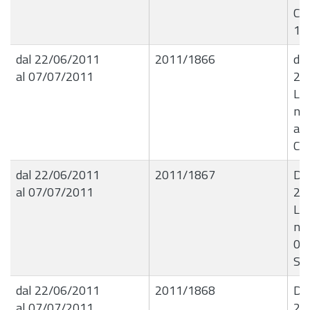
Ci
10
dal 22/06/2011
2011/1866
de
al 07/07/2011
21
Liq
nÂ
all
Car
dal 22/06/2011
2011/1867
De
al 07/07/2011
21
Liq
nÂ
01
Sal
dal 22/06/2011
2011/1868
De
al 07/07/2011
21