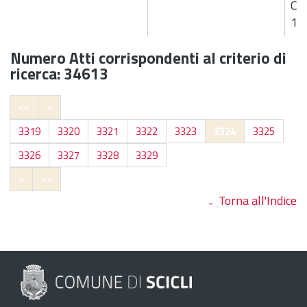
CA
10
Numero Atti corrispondenti al criterio di
ricerca: 34613
<<
<
3319
3320
3321
3322
3323
3324
3325
3326
3327
3328
3329
>
>>
Torna all'Indice