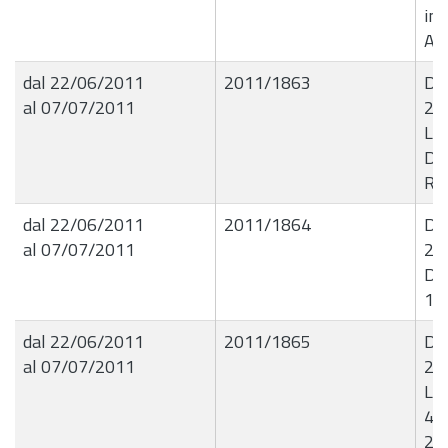
ind
Ana
dal 22/06/2011
2011/1863
De
al 07/07/2011
20
Liq
Dit
Rus
dal 22/06/2011
2011/1864
De
al 07/07/2011
20
De
12
dal 22/06/2011
2011/1865
De
al 07/07/2011
21
Liq
41
23