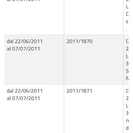
Liq
Di
s.a
.
dal 22/06/2011
2011/1870
De
al 07/07/2011
22
Liq
382
Sci
N.
dal 22/06/2011
2011/1871
De
al 07/07/2011
22
Liq
37
n.
dit