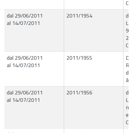
CA
dal 29/06/2011
2011/1954
de
al 14/07/2011
Liq
9/5
23
Ci
dal 29/06/2011
2011/1955
De
al 14/07/2011
Ri
dal
â€œ
dal 29/06/2011
2011/1956
de
al 14/07/2011
Liq
n.0
edi
CA