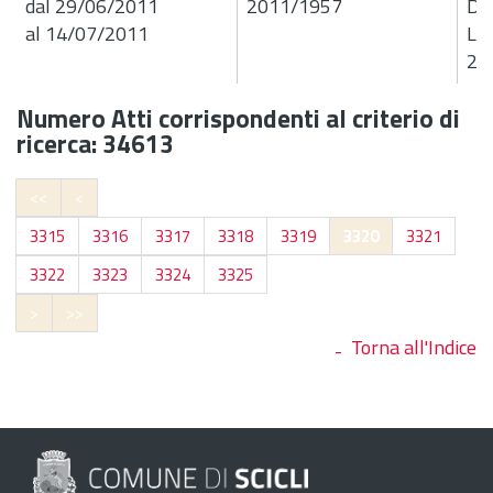
dal 29/06/2011
2011/1957
De
al 14/07/2011
Liq
2 c
Numero Atti corrispondenti al criterio di
ricerca: 34613
<<
<
3315
3316
3317
3318
3319
3320
3321
3322
3323
3324
3325
>
>>
Torna all'Indice