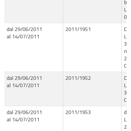
bam
Liq
06
dal 29/06/2011
2011/1951
De
al 14/07/2011
Liq
31
n. 
27/
CA
dal 29/06/2011
2011/1952
De
al 14/07/2011
Liq
31/
CA
dal 29/06/2011
2011/1953
de
al 14/07/2011
Liq
23/