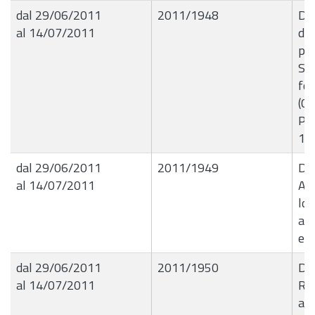
dal 29/06/2011
2011/1948
De
al 14/07/2011
del
par
Soc
for
(CT
Pin
19
dal 29/06/2011
2011/1949
De
al 14/07/2011
Ap
loc
adi
eq
dal 29/06/2011
2011/1950
De
al 14/07/2011
Rea
att