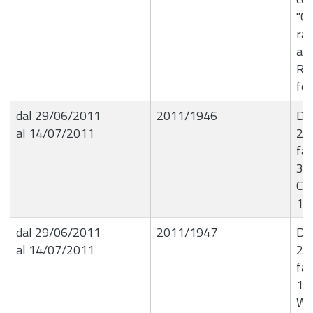
"Ce
rag
all
Ros
feb
dal 29/06/2011
2011/1946
De
al 14/07/2011
23
fat
31/
Cl
10
dal 29/06/2011
2011/1947
De
al 14/07/2011
23
fat
18
Wa