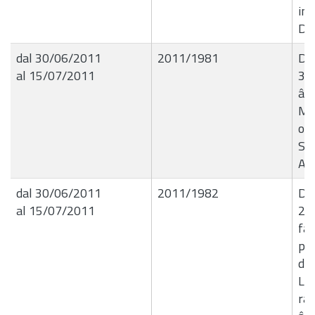
imp
Dir
dal 30/06/2011
2011/1981
Del
al 15/07/2011
30
â€
Mar
opz
Set
Avv
dal 30/06/2011
2011/1982
Det
al 15/07/2011
22
fat
pre
de
Leg
ra