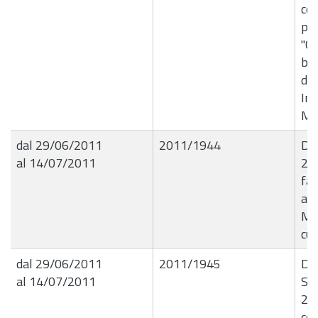
com
pre
"C
bar
di 
In
Mes
dal 29/06/2011
2011/1944
De
al 14/07/2011
23
fa
all
Mai
cur
dal 29/06/2011
2011/1945
De
al 14/07/2011
Set
28.
com