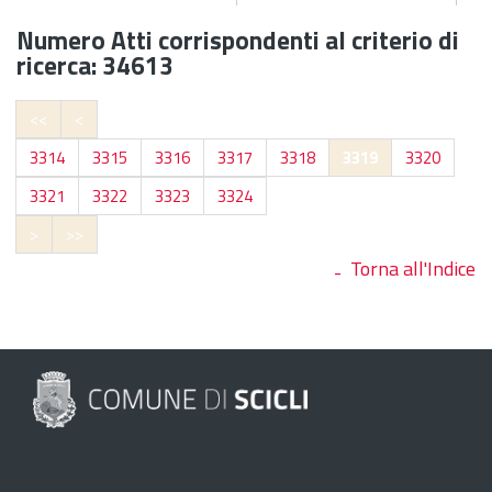
Numero Atti corrispondenti al criterio di
ricerca: 34613
<<
<
3314
3315
3316
3317
3318
3319
3320
3321
3322
3323
3324
>
>>
Torna all'Indice