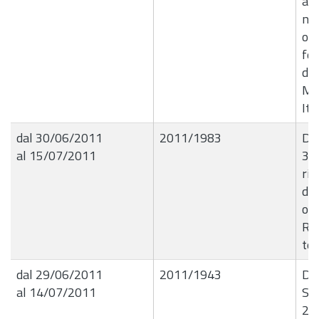
â€
nov
occ
fes
de
Mil
Ita
dal 30/06/2011
2011/1983
De
al 15/07/2011
30
rim
del
occ
Rob
ten
dal 29/06/2011
2011/1943
De
al 14/07/2011
Set
28.