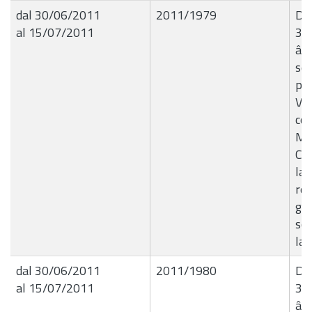
dal 30/06/2011
2011/1979
Del
al 15/07/2011
30
â€
sen
pe
Vit
col
Ma
Con
la 
rel
geo
son
lab
dal 30/06/2011
2011/1980
Del
al 15/07/2011
30
â€