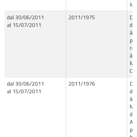
lug
dal 30/06/2011
2011/1975
Del
al 15/07/2011
de
â€
per
ra
â€
Mil
Co
dal 30/06/2011
2011/1976
Del
al 15/07/2011
de
â€
Mer
di
Ami
per