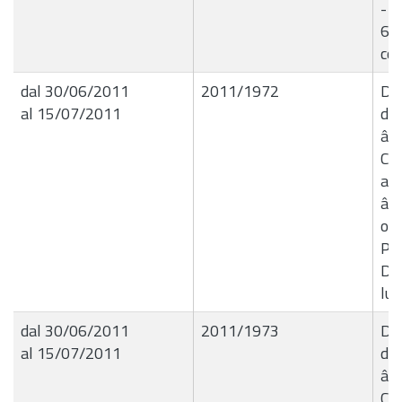
- l
6.2
cof
dal 30/06/2011
2011/1972
Del
al 15/07/2011
de
â€
Co
al
â€
occ
Pri
Do
lug
dal 30/06/2011
2011/1973
Del
al 15/07/2011
de
â€
Co