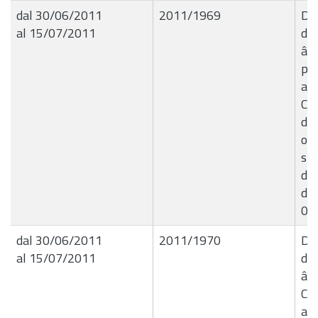
dal 30/06/2011
2011/1969
Del
al 15/07/2011
de
â€
pat
all
Cu
di 
org
spe
dia
di 
02.
dal 30/06/2011
2011/1970
Del
al 15/07/2011
de
â€
Co
all