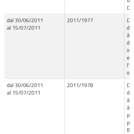
bor
Don
dal 30/06/2011
2011/1977
Del
al 15/07/2011
de
â€
di 
int
ese
l'o
ord
dal 30/06/2011
2011/1978
Del
al 15/07/2011
de
â€
â€
pe
pro
Bo