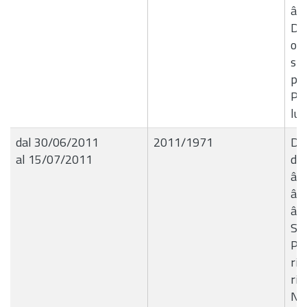
â€
Dan
occ
spe
pro
Pia
lug
dal 30/06/2011
2011/1971
Del
al 15/07/2011
de
â€
â€“
â€
Sos
Pro
ris
riq
Nid