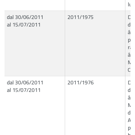
lug
dal 30/06/2011
2011/1975
Del
al 15/07/2011
de
â€
per
ra
â€
Mil
Co
dal 30/06/2011
2011/1976
Del
al 15/07/2011
de
â€
Mer
di
Ami
per