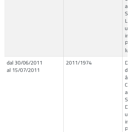
all
Sp
Lat
uno
in
Pia
lug
dal 30/06/2011
2011/1974
Del
al 15/07/2011
de
â€
Co
all
Sp
Dan
uno
in
Pia