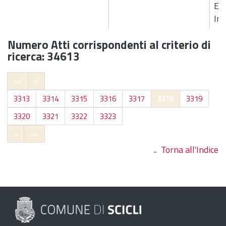
Est
Im
Numero Atti corrispondenti al criterio di
ricerca: 34613
<<
<
3313
3314
3315
3316
3317
3318
3319
3320
3321
3322
3323
>
>>
Torna all'Indice