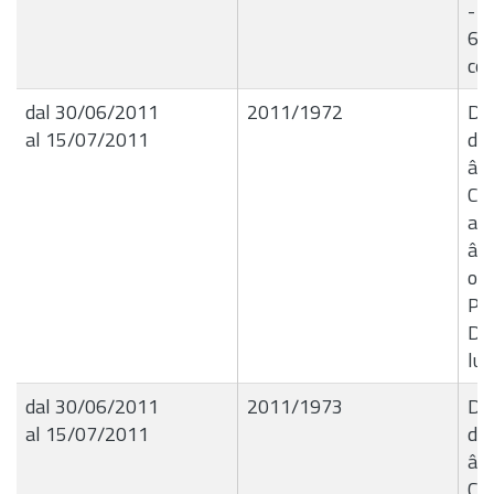
- l
6.2
cof
dal 30/06/2011
2011/1972
Del
al 15/07/2011
de
â€
Co
al
â€
occ
Pri
Do
lug
dal 30/06/2011
2011/1973
Del
al 15/07/2011
de
â€
Co