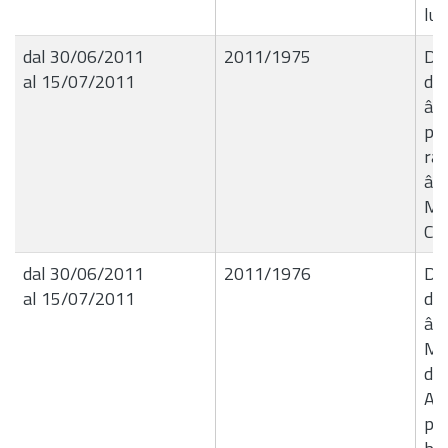
lug
dal 30/06/2011
2011/1975
Del
al 15/07/2011
de
â€
per
ra
â€
Mil
Co
dal 30/06/2011
2011/1976
Del
al 15/07/2011
de
â€
Mer
di
Ami
per