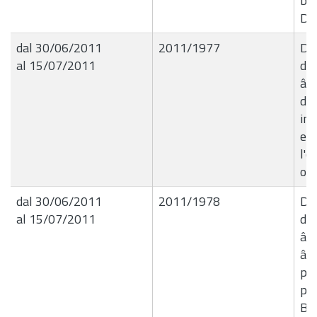
bor
Don
dal 30/06/2011
2011/1977
Del
al 15/07/2011
de
â€
di 
int
ese
l'o
ord
dal 30/06/2011
2011/1978
Del
al 15/07/2011
de
â€
â€
pe
pro
Bo