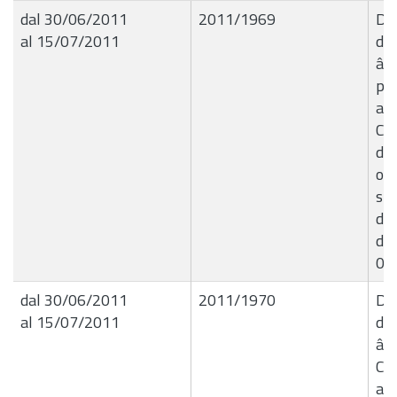
dal 30/06/2011
2011/1969
Del
al 15/07/2011
de
â€
pat
all
Cu
di 
org
spe
dia
di 
02.
dal 30/06/2011
2011/1970
Del
al 15/07/2011
de
â€
Co
all