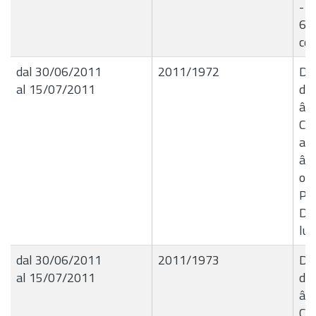
- l
6.2
cof
dal 30/06/2011
2011/1972
Del
al 15/07/2011
de
â€
Co
al
â€
occ
Pri
Do
lug
dal 30/06/2011
2011/1973
Del
al 15/07/2011
de
â€
Co