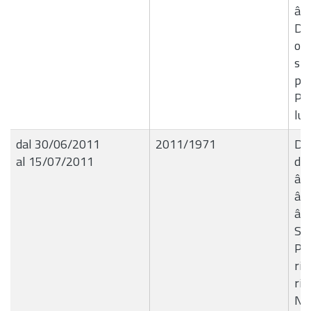
â€
Dan
occ
spe
pro
Pia
lug
dal 30/06/2011
2011/1971
Del
al 15/07/2011
de
â€
â€“
â€
Sos
Pro
ris
riq
Nid