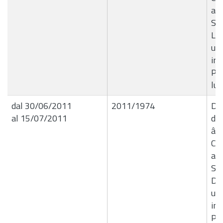
all
Sp
Lat
uno
in
Pia
lug
dal 30/06/2011
2011/1974
Del
al 15/07/2011
de
â€
Co
all
Sp
Dan
uno
in
Pia