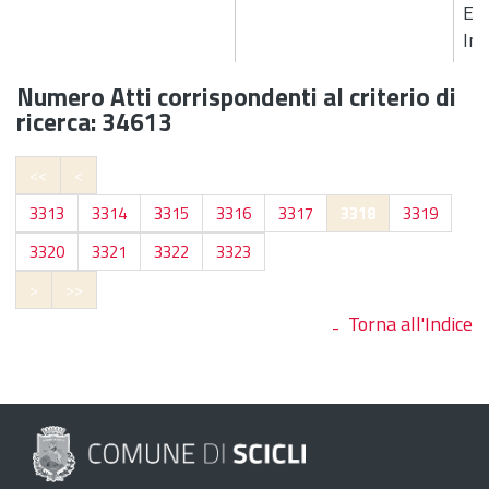
Est
Im
Numero Atti corrispondenti al criterio di
ricerca: 34613
<<
<
3313
3314
3315
3316
3317
3318
3319
3320
3321
3322
3323
>
>>
Torna all'Indice