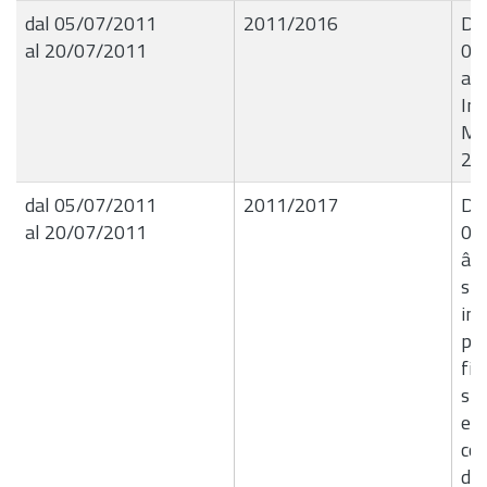
dal 05/07/2011
2011/2016
Del
al 20/07/2011
05
al 
Int
Min
201
dal 05/07/2011
2011/2017
Del
al 20/07/2011
05
â€
str
int
pat
fin
sic
e r
con
deg