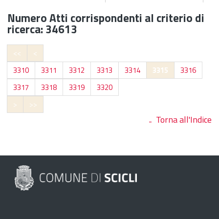
Numero Atti corrispondenti al criterio di
ricerca: 34613
<<
<
3310
3311
3312
3313
3314
3315
3316
3317
3318
3319
3320
>
>>
Torna all'Indice