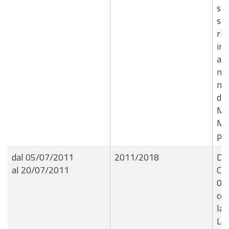
str
sco
ris
inf
all
no
n. 
del
Med
Mic
pro
dal 05/07/2011
2011/2018
De
al 20/07/2011
Com
05
con
la
Liq