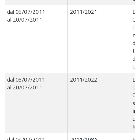
dal 05/07/2011
2011/2021
De
al 20/07/2011
Com
05
med
del
tel
dif
Con
dal 05/07/2011
2011/2022
De
al 20/07/2011
Com
05/
suc
int
cas
Im
dal 04/07/2011
2011/1984
Inc