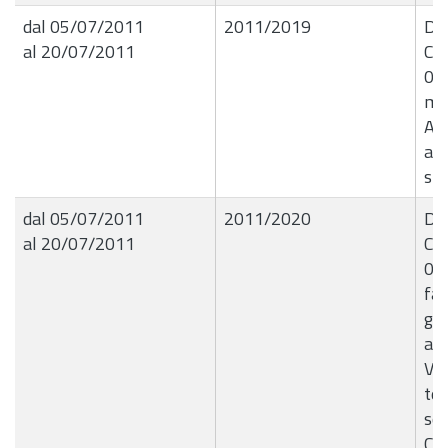
dal 05/07/2011
2011/2019
De
al 20/07/2011
Com
05
mul
Asp
ann
spe
dal 05/07/2011
2011/2020
De
al 20/07/2011
Com
05
fat
ge
all
Vid
tel
sed
Com