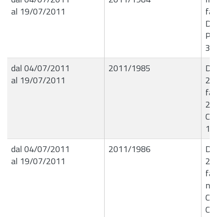
al 19/07/2011
far
Dot
Per
31
dal 04/07/2011
2011/1985
De
al 19/07/2011
29
fat
23/
CA
10
dal 04/07/2011
2011/1986
De
al 19/07/2011
29
fat
n. 
Ci
CA