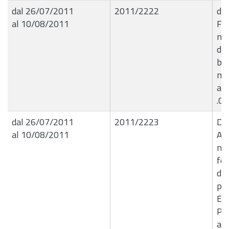
dal 26/07/2011
2011/2222
de
al 10/08/2011
For
ne
di 
bro
man
an
.C
dal 26/07/2011
2011/2223
DE
al 10/08/2011
Af
neg
for
di 
pre
Eco
Per
app