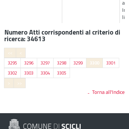
avv
Im
liq
Numero Atti corrispondenti al criterio di
ricerca: 34613
<<
<
3295
3296
3297
3298
3299
3300
3301
3302
3303
3304
3305
>
>>
Torna all'Indice