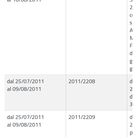
26.
com
spe
An
Mor
Fe
del
gio
gi
dal 25/07/2011
2011/2208
det
al 09/08/2011
21.
det
31
dal 25/07/2011
2011/2209
det
al 09/08/2011
20.
pub