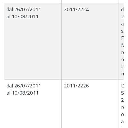
dal 26/07/2011
2011/2224
det
al 10/08/2011
25
al
s.a
Fra
NÂ
rel
ref
lâ€
mes
dal 26/07/2011
2011/2226
De
al 10/08/2011
Set
25
rel
com
al 