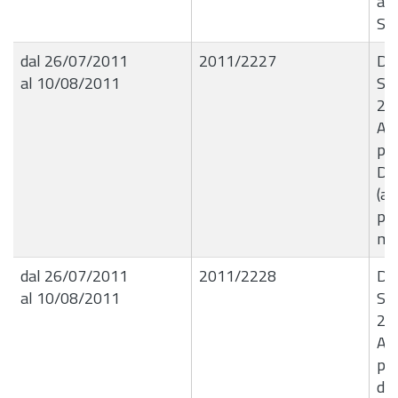
att
Sta
dal 26/07/2011
2011/2227
De
al 10/08/2011
Set
25
Ass
pre
D.
(ar
pre
mag
dal 26/07/2011
2011/2228
De
al 10/08/2011
Set
25
As
per
dal