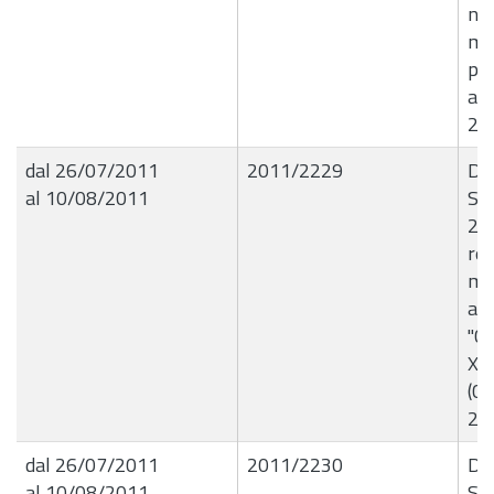
n.4
mod
pre
apr
20
dal 26/07/2011
2011/2229
De
al 10/08/2011
Set
25.
ret
mi
all
"C
XXI
(CT
20
dal 26/07/2011
2011/2230
De
al 10/08/2011
Set