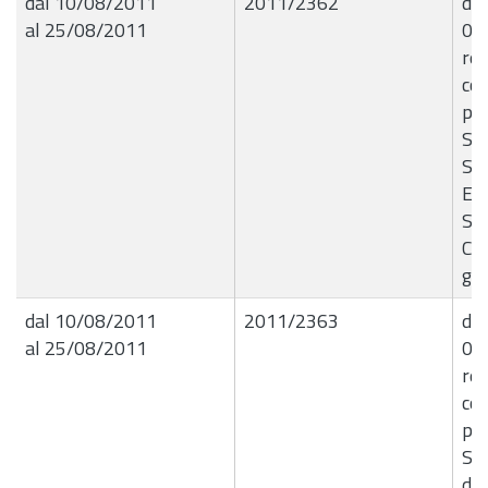
dal 10/08/2011
2011/2362
det
al 25/08/2011
01
rel
com
pia
Ser
Stu
Ero
Spo
Cit
gui
dal 10/08/2011
2011/2363
det
al 25/08/2011
02
rel
com
pia
Ser
den