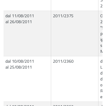
20
dal 11/08/2011
2011/2375
Ord
al 26/08/2011
21
"Sa
pub
igi
sit
Me
dal 10/08/2011
2011/2360
de
al 25/08/2011
Li
do
deg
occ
Re
e 