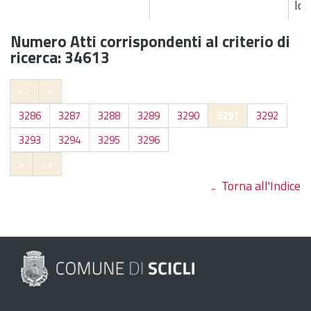
loc
Numero Atti corrispondenti al criterio di
ricerca: 34613
<<
<
3286
3287
3288
3289
3290
3291
3292
3293
3294
3295
3296
>
>>
Torna all'Indice