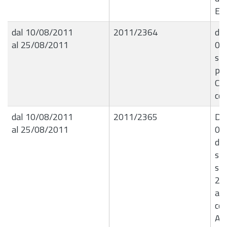
Est
dal 10/08/2011
2011/2364
det
al 25/08/2011
03
spe
per
Com
con
dal 10/08/2011
2011/2365
Del
al 25/08/2011
09
di 
spo
sta
20
ap
con
Ass