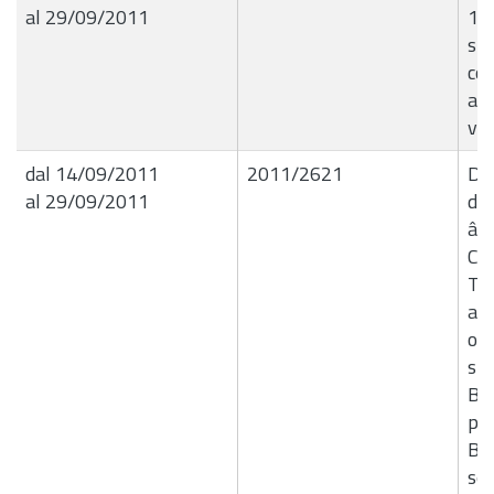
al 29/09/2011
14
spe
con
all
vig
dal 14/09/2011
2011/2621
Del
al 29/09/2011
de
â€
Co
Te
a f
occ
sp
Bot
pr
Bia
se