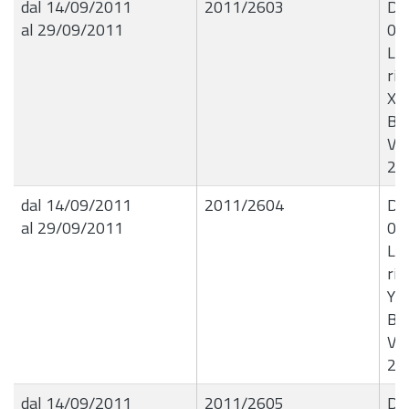
dal 14/09/2011
2011/2603
Det
al 29/09/2011
09
Liq
ric
XX 
Bea
Vit
20
dal 14/09/2011
2011/2604
Det
al 29/09/2011
09
Liq
ric
YY 
Bea
Vit
20
dal 14/09/2011
2011/2605
Det