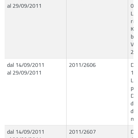
al 29/09/2011
09
Liq
ric
KK 
bea
Vit
20
dal 14/09/2011
2011/2606
Det
al 29/09/2011
13
Li
per
Diu
dif
del
ma
dal 14/09/2011
2011/2607
Det