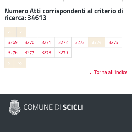
Numero Atti corrispondenti al criterio di
ricerca: 34613
<<
<
3269
3270
3271
3272
3273
3274
3275
3276
3277
3278
3279
>
>>
Torna all'Indice