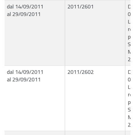
dal 14/09/2011
2011/2601
Det
al 29/09/2011
07
Li
ret
psi
Soc
Mo
20
dal 14/09/2011
2011/2602
Det
al 29/09/2011
07
Li
ret
psi
Soc
Mo
20