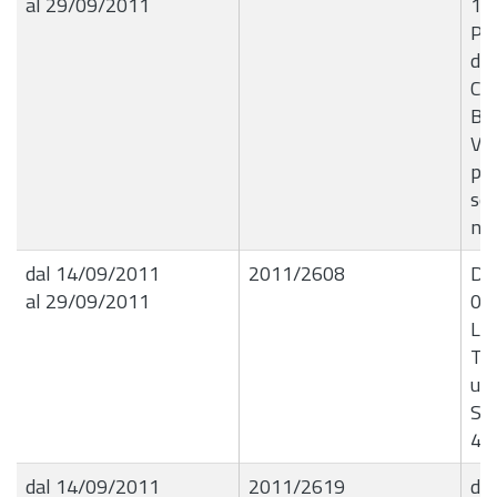
al 29/09/2011
13
Pro
dis
Co
Bea
Vit
per
se
no
dal 14/09/2011
2011/2608
Det
al 29/09/2011
02
Liq
Tel
ute
Set
4Â
dal 14/09/2011
2011/2619
de