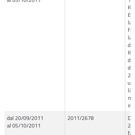
R.E
Est
la 
fin
lav
da
Reg
del
de
20
urg
lâ
me
in
dal 20/09/2011
2011/2678
De
al 05/10/2011
20
fat