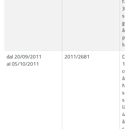
fat
31.
ser
gra
â€
pe
lug
dal 20/09/2011
2011/2681
De
al 05/10/2011
13
con
â€
Nov
sos
so
lâ
4^
â€œ
car