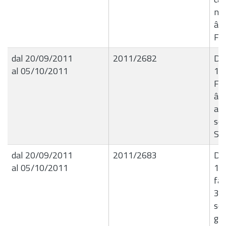
ne
â€
Fes
dal 20/09/2011
2011/2682
Det
al 05/10/2011
15
FES
â€œ
att
ser
Svi
dal 20/09/2011
2011/2683
De
al 05/10/2011
15
fat
31.
ser
gra