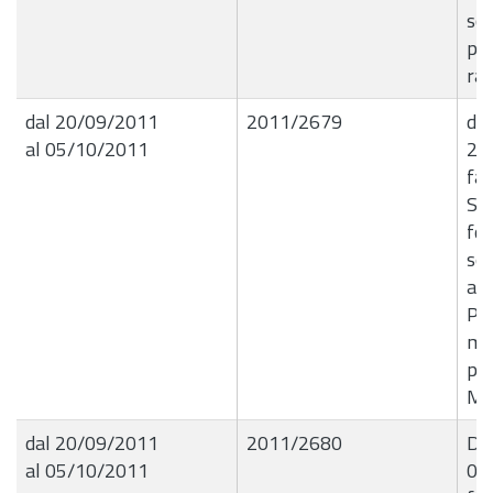
so
per
ran
dal 20/09/2011
2011/2679
de
al 05/10/2011
20/
fat
S.r
for
se
aut
Pol
mez
pr
Mes
dal 20/09/2011
2011/2680
Det
al 05/10/2011
05