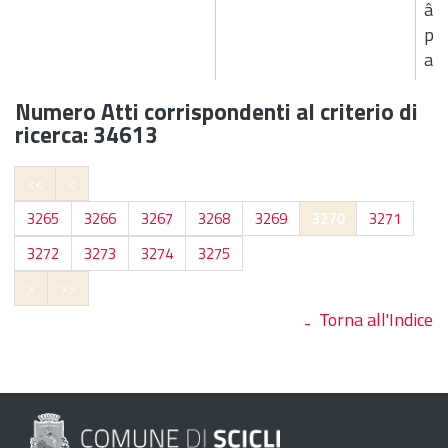
â€
pe
ago
Numero Atti corrispondenti al criterio di
ricerca: 34613
<<
<
3265
3266
3267
3268
3269
3270
3271
3272
3273
3274
3275
>
>>
Torna all'Indice