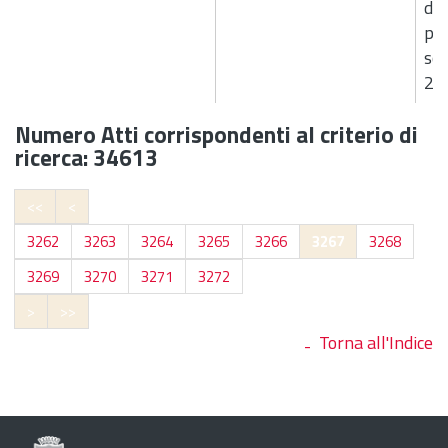
d'a
pu
sos
27
Numero Atti corrispondenti al criterio di
ricerca: 34613
<<
<
3262
3263
3264
3265
3266
3267
3268
3269
3270
3271
3272
>
>>
Torna all'Indice