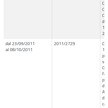
Co
Cro
Ca
del
1 
20
dal 23/09/2011
2011/2729
Det
al 08/10/2011
15
pu
ser
Gio
fav
pre
dis
Ap
del
cap