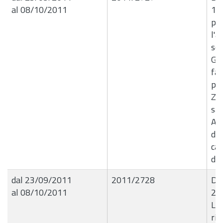
al 08/10/2011
15
pub
l'a
ser
Gio
fav
pre
Zon
san
Ap
del
cap
d'a
dal 23/09/2011
2011/2728
Det
al 08/10/2011
21
Liq
ric