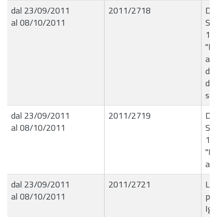
dal 23/09/2011
2011/2718
De
al 08/10/2011
Se
10
"Li
al
di 
di 
soc
dal 23/09/2011
2011/2719
De
al 08/10/2011
Se
10
"Li
all
dal 23/09/2011
2011/2721
Liq
al 08/10/2011
pas
Ign