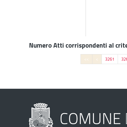
Numero Atti corrispondenti al crite
<<
<
3261
32