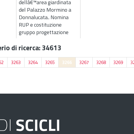
dellâ€™area giardinata
del Palazzo Mormino a
Donnalucata.. Nomina
RUP e costituzione
gruppo progettazione
rio di ricerca: 34613
62
3263
3264
3265
3266
3267
3268
3269
3