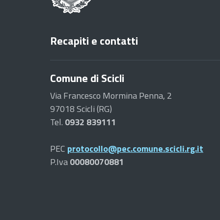
Recapiti e contatti
Comune di Scicli
Via Francesco Mormina Penna, 2
97018 Scicli (RG)
Tel.
0932 839111
PEC
protocollo@pec.comune.scicli.rg.it
P.Iva
00080070881