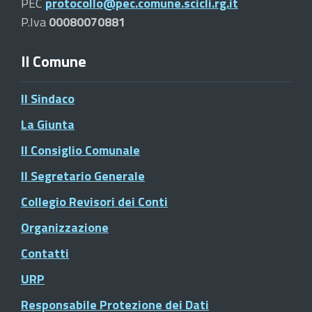
PEC
protocollo@pec.comune.scicli.rg.it
P.Iva
00080070881
Il Comune
Il Sindaco
La Giunta
Il Consiglio Comunale
Il Segretario Generale
Collegio Revisori dei Conti
Organizzazione
Contatti
URP
Responsabile Protezione dei Dati