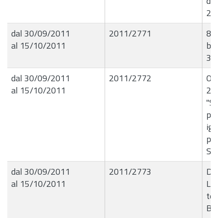
dal
201
dal 30/09/2011
2011/2771
81
al 15/10/2011
bol
3Â
dal 30/09/2011
2011/2772
Ord
al 15/10/2011
27
"Sa
pub
igi
pri
Sila
dal 30/09/2011
2011/2773
De
al 15/10/2011
Liq
te
Bi