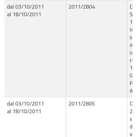
dal 03/10/2011
2011/2804
De
al 18/10/2011
Se
10
Im
so
imp
cen
ril
15
Gen
Pop
Abi
dal 03/10/2011
2011/2805
De
al 18/10/2011
29
sp
dal
vol