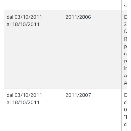
â€œ
dal 03/10/2011
2011/2806
De
al 18/10/2011
26
fa
RA
per
c/o
rel
ind
Ana
AG
dal 03/10/2011
2011/2807
Det
al 18/10/2011
del
03
"Li
div