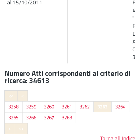
al 15/10/2011
Far
41
"In
Far
Dot
Ang
01
31
Numero Atti corrispondenti al criterio di
ricerca: 34613
<<
<
3258
3259
3260
3261
3262
3263
3264
3265
3266
3267
3268
>
>>
Torna all'Indice