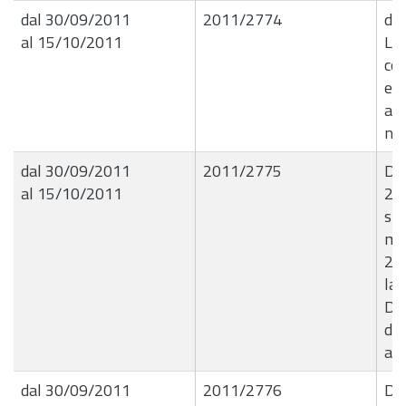
dal 30/09/2011
2011/2774
de
al 15/10/2011
Liq
com
ese
ass
nÂ
dal 30/09/2011
2011/2775
Det
al 15/10/2011
29
spe
ma
201
la 
Diu
dif
all
dal 30/09/2011
2011/2776
De