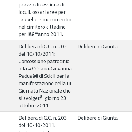
prezzo di cessione di
loculi, ossari aree per
cappelle e monumentini
nel cimitero cittadino
per lâ€™anno 2011.
Delibera di G.C. n. 202
Delibere di Giunta
del 10/10/2011:
Concessione patrocinio
alla A.V.O. â€œGiovanna
Paduaâ€ di Scicli per la
manifestazione della III
Giornata Nazionale che
si svolgerÃ giorno 23
ottobre 2011.
Delibera di G.C. n. 203
Delibere di Giunta
del 10/10/2011: