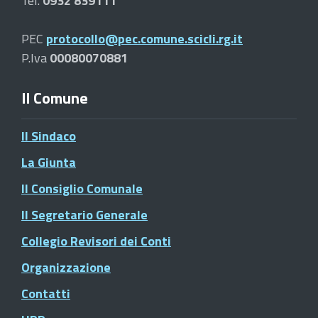
Tel.
0932 839111
PEC
protocollo@pec.comune.scicli.rg.it
P.Iva
00080070881
Il Comune
Il Sindaco
La Giunta
Il Consiglio Comunale
Il Segretario Generale
Collegio Revisori dei Conti
Organizzazione
Contatti