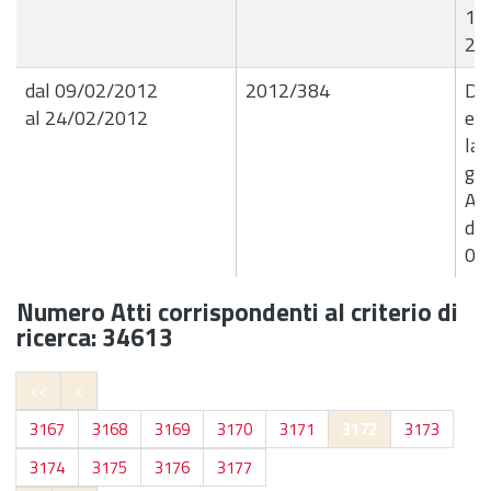
19 
201
dal 09/02/2012
2012/384
De
al 24/02/2012
e l
lav
ge
An
det
03
Numero Atti corrispondenti al criterio di
ricerca: 34613
<<
<
3167
3168
3169
3170
3171
3172
3173
3174
3175
3176
3177