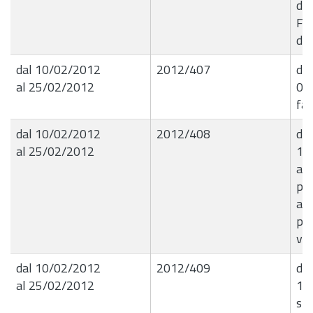
de
Fo
do
dal 10/02/2012
2012/407
det
al 25/02/2012
09.
fat
dal 10/02/2012
2012/408
det
al 25/02/2012
10.
abb
pre
anc
par
vig
dal 10/02/2012
2012/409
det
al 25/02/2012
10
spe