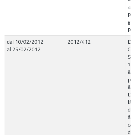
avv
pre
giu
pe
dal 10/02/2012
2012/412
Del
al 25/02/2012
Co
Str
10
â€
pat
â€œ
Do
lâ
del
â€
ca
don