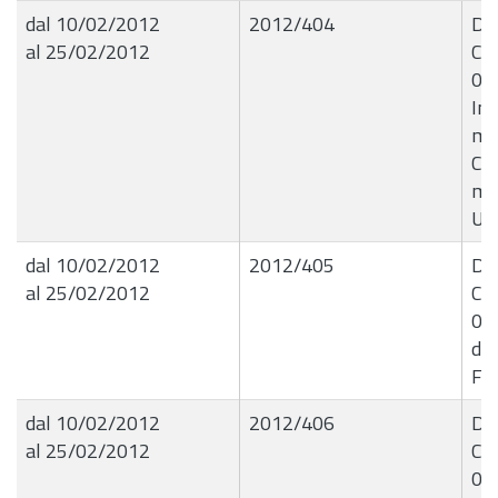
dal 10/02/2012
2012/404
Del
al 25/02/2012
Com
08
Int
moz
C.C
mer
U.P
dal 10/02/2012
2012/405
Del
al 25/02/2012
Com
08
de
For
dal 10/02/2012
2012/406
Del
al 25/02/2012
Com
09