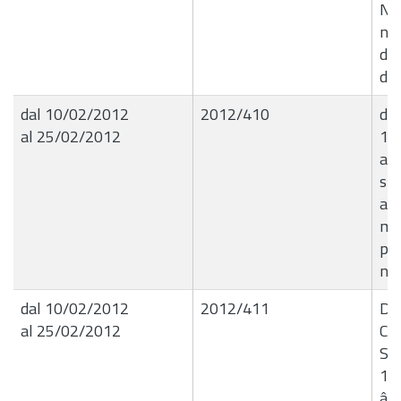
N.B
no
dei
dal
dal 10/02/2012
2012/410
det
al 25/02/2012
10.
ap
spe
att
mun
pre
no
dal 10/02/2012
2012/411
Del
al 25/02/2012
Co
Str
10
â€