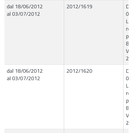
dal 18/06/2012
2012/1619
Det
al 03/07/2012
04
Li
ret
psi
Bea
Vit
20
dal 18/06/2012
2012/1620
Det
al 03/07/2012
04
Li
ret
psi
Bea
Vit
20