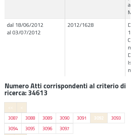
all
Me
dal 18/06/2012
2012/1628
Det
al 03/07/2012
12
Co
mat
D.L
Ist
me
Numero Atti corrispondenti al criterio di
ricerca: 34613
<<
<
3087
3088
3089
3090
3091
3092
3093
3094
3095
3096
3097