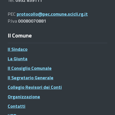
Tel.
0932 839111
PEC
protocollo@pec.comune.scicli.rg.it
P.Iva
00080070881
Il Comune
Il Sindaco
La Giunta
Il Consiglio Comunale
Il Segretario Generale
Collegio Revisori dei Conti
Organizzazione
Contatti