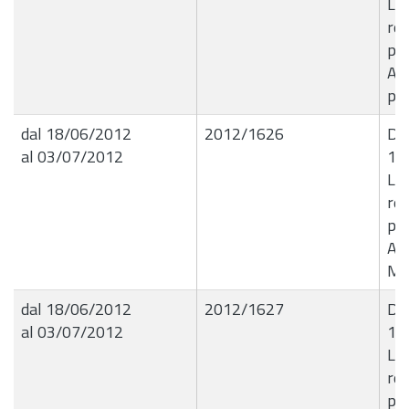
Li
ret
psi
Ant
per
dal 18/06/2012
2012/1626
Det
al 03/07/2012
18
Li
ret
psi
Ant
ME
dal 18/06/2012
2012/1627
Det
al 03/07/2012
18
Li
ret
psi