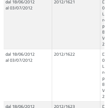
dal 18/06/2012
2012/1621
Det
al 03/07/2012
04
Li
ret
psi
Bea
Vit
20
dal 18/06/2012
2012/1622
Det
al 03/07/2012
04
Li
ret
psi
Bea
Vit
20
dal 18/06/2012
2012/1623
Det