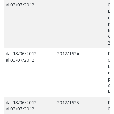
al 03/07/2012
04
Li
ret
psi
Bea
Vit
20
dal 18/06/2012
2012/1624
Det
al 03/07/2012
05
Li
ret
psi
Ant
ME
dal 18/06/2012
2012/1625
Det
al 03/07/2012
05